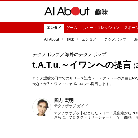
趣味
エンタメ
ゲーム
ホビー・コレクション
スポー
All About
趣味
エンタメ
テクノポップ
海
テクノポップ
／海外のテクノポップ
t.A.T.u.～イワンへの提言
(
ロシア語盤の日本でのリリース記念・・・タトゥーの楽曲とP
夫なのか? イワン・シャポハロフへ提言します。
四方 宏明
テクノポップ ガイド
テクノポップを中心としたレコード蒐集癖からPOP 
さらに、プロダクトリサーチャーとして、商品、
Twitter（hiroaki4kata）も随時更新。