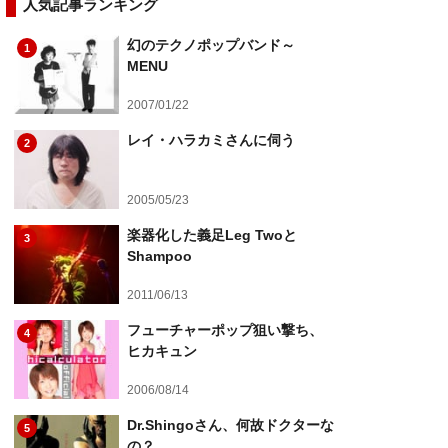
人気記事ランキング
幻のテクノポップバンド～
1
MENU
2007/01/22
レイ・ハラカミさんに伺う
2
2005/05/23
楽器化した義足Leg Twoと
3
Shampoo
2011/06/13
フューチャーポップ狙い撃ち、
4
ヒカキュン
2006/08/14
Dr.Shingoさん、何故ドクターな
5
の？