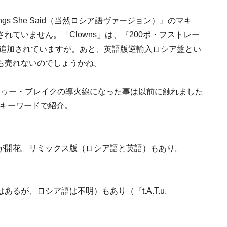
ings She Said（当然ロシア語ヴァージョン）』のマキ
ていません。「Clowns」は、『200ポ・フストレー
に追加されていますが。あと、英語版逆輸入ロシア盤とい
も売れないのでしょうかね。
のタトゥー・ブレイクの導火線になった事は以前に触れました
をキーワードで紹介。
が開花。リミックス版（ロシア語と英語）もあり。
るが、ロシア語は不明）もあり（『t.A.T.u.