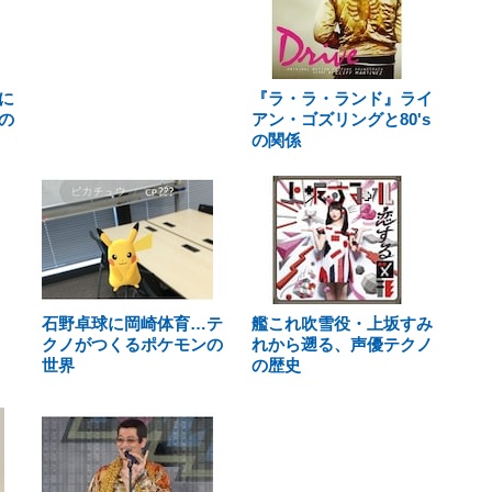
に
『ラ・ラ・ランド』ライ
の
アン・ゴズリングと80's
の関係
石野卓球に岡崎体育…テ
艦これ吹雪役・上坂すみ
クノがつくるポケモンの
れから遡る、声優テクノ
世界
の歴史