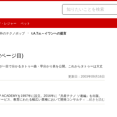
ツ・レジャー
ペット
外のテクノポップ
t.A.T.u.～イワンへの提言
2ページ目)
Vが一目で分かるタトゥー曲・早分かり表を公開。これからタトゥーは大丈
更新日：2003年09月16日
ACADEMYを1997年に設立。2016年に『共産テクノ ソ連編』を出版。
サービス、教育にわたる幅広い業種において開発コンサルティングに従事。
...続きを読む