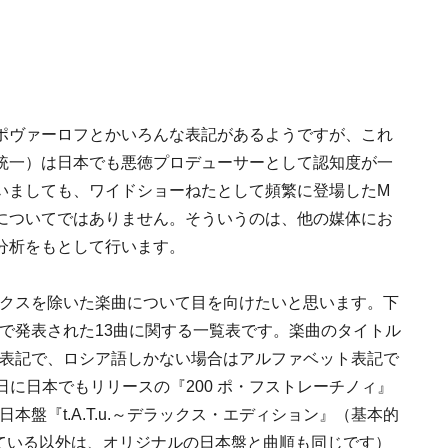
ポヴァーロフとかいろんな表記があるようですが、これ
統一）は日本でも悪徳プロデューサーとして認知度が一
いましても、ワイドショーねたとして頻繁に登場したM
についてではありません。そういうのは、他の媒体にお
分析をもとして行います。
クスを除いた楽曲について目を向けたいと思います。下
で発表された13曲に関する一覧表です。楽曲のタイトル
表記で、ロシア語しかない場合はアルファベット表記で
日に日本でもリリースの『200 ポ・フストレーチノィ』
本盤『t.A.T.u.～デラックス・エディション』（基本的
が追加されている以外は、オリジナルの日本盤と曲順も同じです）