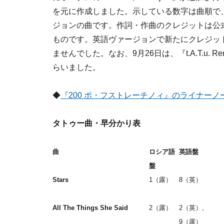
を元に作成しました。示している数字は曲順で
ジョンの曲です。作詞・作曲のクレジットは公
ものです。英語ヴァージョンで新たにクレジッ
ませんでした。なお、9月26日は、『t.A.T.u.
らいました。
◆
『200 ポ・フストレーチノィ』のライナー
タトゥー曲・早分かり表
曲
ロシア語
英語盤
盤
Stars
1（露）
8（英）
All The Things She Said
2（露）
2（英）,
9（露）