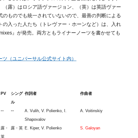
、（露）はロシア語ヴァージョン、（英）は英語ヴァー
式のものでも統一されていないので、最善の判断による
トの入った人たち（トレヴァー・ホーンなど）は、入れ
 Remixes』が発売。両方ともライナーノーツを書かせても
ノーツ（ユニバーサル公式サイト内）
PV
シング
作詞者
作曲者
ル
--
--
A. Vulih, V. Polienko, I.
A. Voitinskiy
Shapovalov
露・
露・英
E. Kiper, V. Polienko
S. Galoyan
英