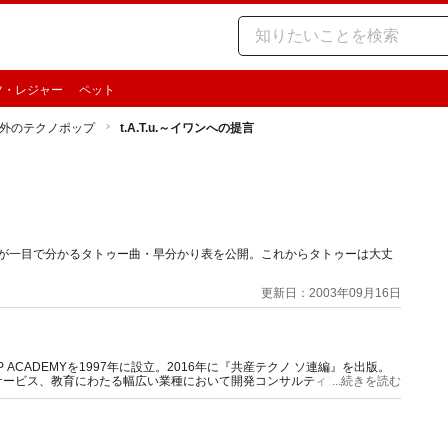
ツ・レジャー
ペット
外のテクノポップ
t.A.T.u.～イワンへの提言
Vが一目で分かるタトゥー曲・早分かり表を公開。これからタトゥーは大丈
更新日：2003年09月16日
ACADEMYを1997年に設立。2016年に『共産テクノ ソ連編』を出版。
サービス、教育にわたる幅広い業種において開発コンサルティングに従事。
...続きを読む