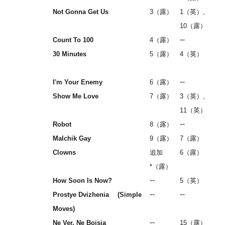
Not Gonna Get Us
3（露）
1（英）,
10（露）
--
Count To 100
4（露）
30 Minutes
5（露）
4（英）
--
I'm Your Enemy
6（露）
Show Me Love
7（露）
3（英）,
11（英）
--
Robot
8（露）
Malchik Gay
9（露）
7（露）
Clowns
追加
6（露）
*（露）
--
How Soon Is Now?
5（英）
--
--
Prostye Dvizhenia (Simple
Moves)
--
Ne Ver, Ne Bojsia
15（露）