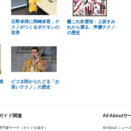
石野卓球に岡崎体育…テ
艦これ吹雪役・上坂すみ
クノがつくるポケモンの
れから遡る、声優テクノ
世界
の歴史
楽
ピコ太郎からたどる「お
笑いテクノ」の歴史
ガイド関連
All Abou
専門家サーチ（ガイドを探す）
All About ニュー