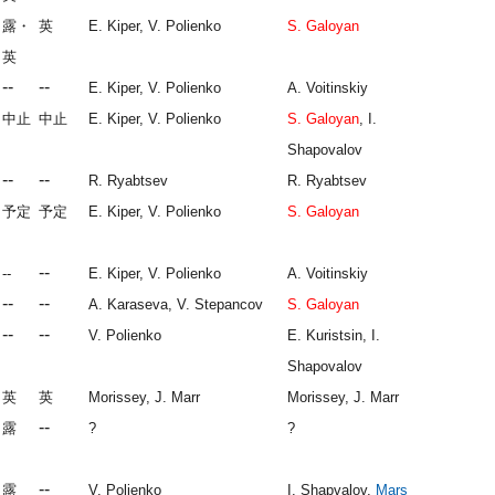
露・
英
E. Kiper, V. Polienko
S. Galoyan
英
--
--
E. Kiper, V. Polienko
A. Voitinskiy
中止
中止
E. Kiper, V. Polienko
S. Galoyan
, I.
Shapovalov
--
--
R. Ryabtsev
R. Ryabtsev
予定
予定
E. Kiper, V. Polienko
S. Galoyan
--
--
E. Kiper, V. Polienko
A. Voitinskiy
--
--
A. Karaseva, V. Stepancov
S. Galoyan
--
--
V. Polienko
E. Kuristsin, I.
Shapovalov
英
英
Morissey, J. Marr
Morissey, J. Marr
--
露
?
?
--
露
V. Polienko
I. Shapvalov,
Mars