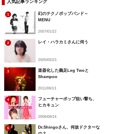
人気記事ランキング
幻のテクノポップバンド～
1
MENU
2007/01/22
レイ・ハラカミさんに伺う
2
2005/05/23
楽器化した義足Leg Twoと
3
Shampoo
2011/06/13
フューチャーポップ狙い撃ち、
4
ヒカキュン
2006/08/14
Dr.Shingoさん、何故ドクターな
5
の？