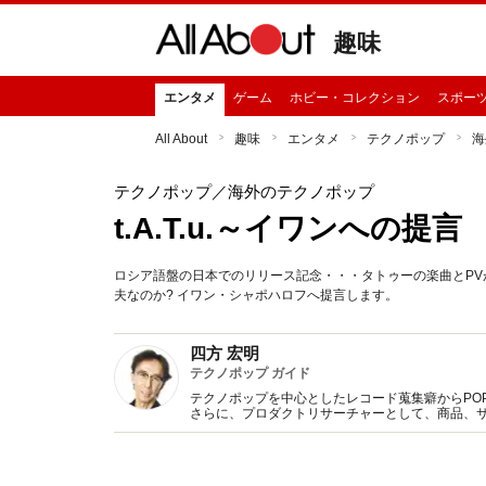
趣味
エンタメ
ゲーム
ホビー・コレクション
スポー
All About
趣味
エンタメ
テクノポップ
海
テクノポップ
／海外のテクノポップ
t.A.T.u.～イワンへの提言
ロシア語盤の日本でのリリース記念・・・タトゥーの楽曲とP
夫なのか? イワン・シャポハロフへ提言します。
四方 宏明
テクノポップ ガイド
テクノポップを中心としたレコード蒐集癖からPOP 
さらに、プロダクトリサーチャーとして、商品、
Twitter（hiroaki4kata）も随時更新。