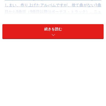
しまい、作り上げたアルバムですが、捨て曲がない1曲
目から8曲目（9曲目以降はボーナス・トラック）。ニュ
ーウェイヴな一枚というよりも、ビートルズを遺伝子
（バグルズという名前もそれを示唆）としたモダンポッ
続きを読む
プとテクノポップを橋渡しする近未来なコンセプトがぎ
っしり詰まっている。最近では、ドラマ「東京ラブ・シ
ネマ」の挿入歌としても使われましたね。
01. プラスティック・エイジ
02. ラジオスターの悲劇
03. キッド・ダイナモ
04. アイ・ラヴ・ユー、ミス・ロボット
05. クリンクリン
06. 思い出のエルストリー
07. アストロボーイ
08. モノレールのジョニー