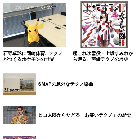
ポップやらもっと古いのやら・・・でもそこはかとなく
ニューウェイヴの香りがするが"今"にも対応できる選
曲。教授の95年の武道館ライヴ音源である
「Behind The
Mask」
も収録。最近、DJネタとしてひそかな脚光を浴
びようとしている（WIRE03でもDJ TASAKAがやってい
た）、産業ロックとかとも揶揄されるアメリカン・プロ
石野卓球に岡崎体育…テクノ
艦これ吹雪役・上坂すみれか
グレのスティックスが時代に擦り寄った名曲「Mr.
がつくるポケモンの世界
ら遡る、声優テクノの歴史
Roboto」のPOLYSICSのカヴァーは、つぼを押さえてい
ます。
SMAPの意外なテクノ楽曲
01. smorgas：Over The Rainbow
02. DOOPEES：HOW DOES IT FEEL
03. ピチカート・ファイヴ：Good
ピコ太郎からたどる「お笑いテクノ」の歴史
04. POLYSICS：ドモアリガトミスターロボット
05. 中谷美紀：Superstar(Andrea Parker mix)
06. MONDO GROSSO：I Can't Go For That