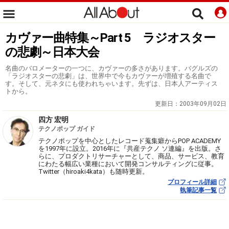
カヴァー曲特集～Part 5 ラジオスター
の悲劇～日本大会
名曲のバロメーターの一つに、カヴァーの多さがあります。バグルズの
「ラジオスターの悲劇」は、世界中で今もカヴァーが増殖する名曲で
す。そして、元ネタにも使われちゃいます。先ずは、日本人アーティス
トから。
更新日：
2003年09月02日
四方 宏明
テクノポップ ガイド
テクノポップを中心としたレコード蒐集癖からPOP ACADEMY
を1997年に設立。2016年に『共産テクノ ソ連編』を出版。さ
らに、プロダクトリサーチャーとして、商品、サービス、教育
にわたる幅広い業種において開発コンサルティングに従事。
Twitter（hiroaki4kata）も随時更新。
プロフィール詳細
執筆記事一覧