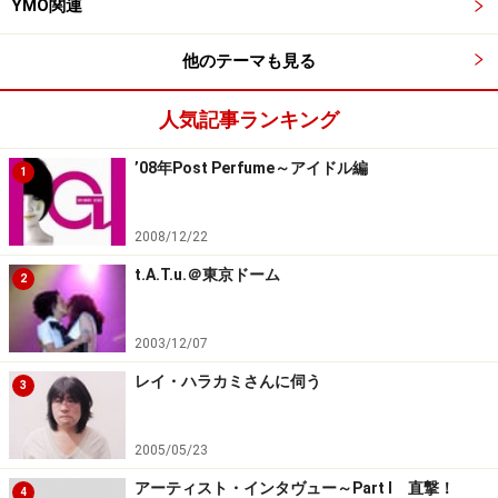
YMO関連
他のテーマも見る
人気記事ランキング
’08年Post Perfume～アイドル編
1
2008/12/22
t.A.T.u.＠東京ドーム
2
2003/12/07
レイ・ハラカミさんに伺う
3
2005/05/23
アーティスト・インタヴュー～Part I 直撃！
4