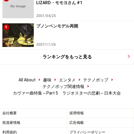
LIZARD・モモヨさん #1
2001/04/25
プノンペンモデル再開
5
2007/11/26
ランキングをもっと見る
>
>
>
>
All About
趣味
エンタメ
テクノポップ
>
テクノポップ関連情報
カヴァー曲特集～Part 5 ラジオスターの悲劇～日本大会
会社概要
採用情報
投資家情報
広告掲載
利用規約
プライバシーポリシー