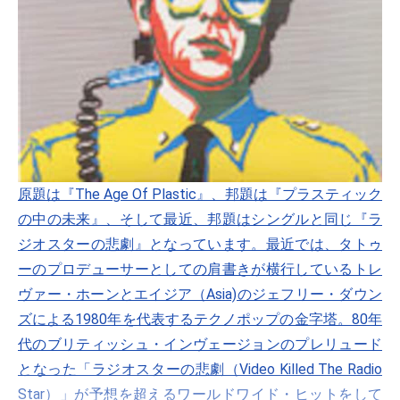
原題は『The Age Of Plastic』、邦題は『プラスティック
の中の未来』、そして最近、邦題はシングルと同じ『ラ
ジオスターの悲劇』となっています。最近では、タトゥ
ーのプロデューサーとしての肩書きが横行しているトレ
ヴァー・ホーンとエイジア（Asia)のジェフリー・ダウン
ズによる1980年を代表するテクノポップの金字塔。80年
代のブリティッシュ・インヴェージョンのプレリュード
となった「ラジオスターの悲劇（Video Killed The Radio
Star）」が予想を超えるワールドワイド・ヒットをして