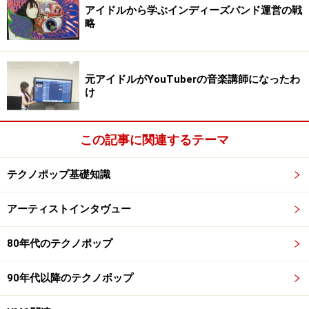
アイドルから学ぶインディーズバンド運営の戦
07. Mansfield feat.Yukari Fresh：The New Pollution
略
08. 坂本龍一：Behind The Mask
09. 立花ハジメとLow Powers：メドレー～I.愛のテーマ～II.Do You
Love Me？～III.Jet Boy
元アイドルがYouTuberの音楽講師になったわ
け
10. ビンジョウバカネ：リグレット
11. 電気グルーヴ：Popcorn
12. hi-posi：ラジオスターの悲劇 Video Killed The Radio Star
この記事に関連するテーマ
13. little creatures：new europeans
14. 原田知世：MARLENE ON THE WALL（マレーネの肖像）
テクノポップ基礎知識
※記事内容は執筆時点のものです。最新の内容をご確認くださ
アーティストインタヴュー
い。
80年代のテクノポップ
次のページへ
1
/
4
90年代以降のテクノポップ