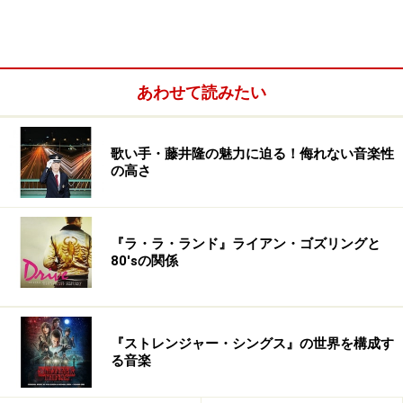
09. アイランド
10. テクノポップ
11. モノレールのジョニー(Very Different Version)
あわせて読みたい
トレヴァー・ホーンがうさぎになった（ちなみにジェフ
リーはハスキー犬）ジャケのカヴァーは、確信犯的にず
歌い手・藤井隆の魅力に迫る！侮れない音楽性
るい！ 僕や僕の友達（バグルズ・コレクターとして知ら
の高さ
れるKさん）など、素直にジャケ買いする人たちを狙っ
ている。
バロムワン
（アニメじゃなくて実写版を見てい
『ラ・ラ・ランド』ライアン・ゴズリングと
ました）というテクノ・ユニットで活動するオッチーと
80'sの関係
いう人が選曲した『Good Covers～AFTER NEW WAVE』
（2003年）。オッチー、P氏（「東京テクノ会」の会
員）、かとうけんそう（京浜兄弟社の東京タワーズ・メ
『ストレンジャー・シングス』の世界を構成す
ンバー、映画「たんぽぽ」に登場した俳優）のかなり濃
る音楽
い3氏による解説も楽しめます。ありがちな80年代カヴ
ァー集ではありません。カヴァー・ネタは80年代テクノ