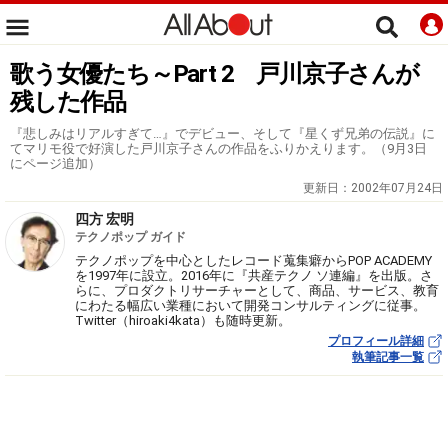
歌う女優たち～Part 2 戸川京子さんが
残した作品
『悲しみはリアルすぎて…』でデビュー、そして『星くず兄弟の伝説』に
てマリモ役で好演した戸川京子さんの作品をふりかえります。（9月3日
にページ追加）
更新日：
2002年07月24日
四方 宏明
テクノポップ ガイド
テクノポップを中心としたレコード蒐集癖からPOP ACADEMY
を1997年に設立。2016年に『共産テクノ ソ連編』を出版。さ
らに、プロダクトリサーチャーとして、商品、サービス、教育
にわたる幅広い業種において開発コンサルティングに従事。
Twitter（hiroaki4kata）も随時更新。
プロフィール詳細
執筆記事一覧