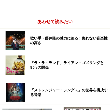
の伝説』です。近田春夫も原案・製作総指揮・音楽監督
として参加。近田春夫は、ちょっとだけ浮浪者風のミュ
ージシャンとしても出演しています（この映画はその手
あわせて読みたい
のお遊びが多いです）。大きなテーマは、「ロックと芸
能界の不条理な関係」。多分、名作と位置付けられてい
ない映画でしょうが、愛すべき映画です。
歌い手・藤井隆の魅力に迫る！侮れない音楽性
の高さ
※記事内容は執筆時点のものです。最新の内容をご確認くださ
い。
『ラ・ラ・ランド』ライアン・ゴズリングと
次のページへ
80'sの関係
1
/
5
『ストレンジャー・シングス』の世界を構成す
る音楽