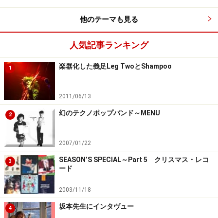
他のテーマも見る
人気記事ランキング
楽器化した義足Leg TwoとShampoo
1
2011/06/13
幻のテクノポップバンド～MENU
2
2007/01/22
SEASON’S SPECIAL～Part 5 クリスマス・レコ
3
ード
2003/11/18
坂本先生にインタヴュー
4