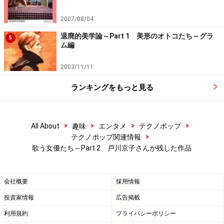
2007/08/04
退廃的美学論～Part 1 美形のオトコたち～グラ
5
ム編
2003/11/11
ランキングをもっと見る
>
>
>
>
All About
趣味
エンタメ
テクノポップ
>
テクノポップ関連情報
歌う女優たち～Part 2 戸川京子さんが残した作品
会社概要
採用情報
投資家情報
広告掲載
利用規約
プライバシーポリシー