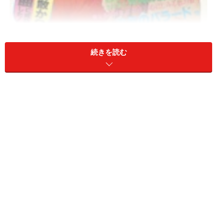
近田春夫は、テクノポップ・ブーム最中の1980年に『星
続きを読む
くず兄弟の伝説』というソロ・アルバムをリリースして
います。このアルバムは、現在
あーる盤
として再発され
ています。ブライアン・デ・パルマ監督『ファントム・
オブ・パラダイス』に触発された架空のサウンドトラッ
ク・アルバム。特筆すべきは、同年にアルバム
『MISPRINT』でデビューをしたFILMSの赤城忠治が4曲
を作曲、そしてグラム・テイストたっぷりのギターで参
加していることです。
その架空のサウンドトラックに基づいて製作されたの
が、1985年に公開の手塚真（ご存知でしょうが、お父さ
んは手塚治虫）の監督出世作でもある映画『星くず兄弟