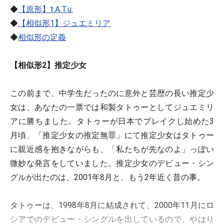
◆
【原形】t.A.T.u.
◆
【相似形1】ジュエミリア
◆
相似形の定義
【相似形2】推定少女
この前まで、中学生だったのに意外と芸歴の長い推定少
女は、あなたの一票では和製タトゥーとしてジュエミリ
アに勝ちました。タトゥーが日本でブレイクし始めた3
月頃、「推定少女の推定無罪」にて推定少女はタトゥー
に親近感を抱きながらも、「私たちが先なのよ」っぽい
微妙な発言をしていました。推定少女のデビュー・シン
グルが出たのは、2001年8月と、もう2年近く昔の事。
タトゥーは、1998年8月に結成されて、2000年11月にロ
シアでのデビュー・シングルを出しているので、やはり