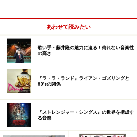
あわせて読みたい
歌い手・藤井隆の魅力に迫る！侮れない音楽性
の高さ
『ラ・ラ・ランド』ライアン・ゴズリングと
80'sの関係
ちょっと茶髪の背の高い方が、Rino（りの）。背の低い
方が、Lissa（りさ）。ウルトラマンの娘、シンデレラ・
エキスプレス・ガールでもあった吉本多香美に顔がちょ
『ストレンジャー・シングス』の世界を構成す
っと相似形。参考物件として、彼女の写真集『くちづ
る音楽
け』（2002年）を掲載。