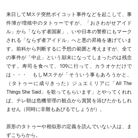
来日してMステ突然ボイコット事件などを起こして、事
件簿が増殖中のタトゥーですが、「おさわがせアイド
ル」から「ならず者国家」、いや日本の警察にもマーク
される「ならず者アイドル」へと悪の昇格を遂げていま
す。前科から判断するに予想の範囲と考えますが、全て
の事件が「中止」という顛末になってしまったのは残念
です。寿司を食べて、109に行って、カラオケだけで
は・・・ もしMステが「そういう事もあろうかと、
（タトゥーに成りきった）ジュエミリアに「All The
Things She Said」を歌ってもらいます」とやってくれれ
ば、テレ朝は危機管理の観点から賞賛を浴びたかもしれ
ません（同時に非難もあびるでしょうが）。
原形のタトゥーや相似形の定義を読んでいない人は、ま
ずこちらから。