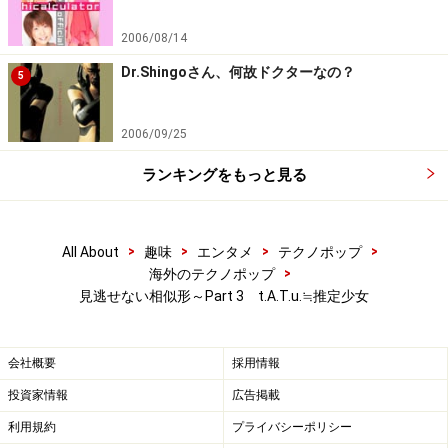
2006/08/14
Dr.Shingoさん、何故ドクターなの？
5
2006/09/25
ランキングをもっと見る
>
>
>
>
All About
趣味
エンタメ
テクノポップ
>
海外のテクノポップ
見逃せない相似形～Part 3 t.A.T.u.≒推定少女
会社概要
採用情報
投資家情報
広告掲載
利用規約
プライバシーポリシー