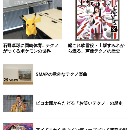
Lissaのお母さんは、元アイドルのシェリー。ヴァラエテ
ィ番組「うわさのチャンネル」にも出ていたと言えば、
ピンと来る人も多いのでは？ せんだみつお、木の葉の
こ、シェリー、マギー・ミネンコ、デストロイヤーなど
と出ていました。現在でも時折TVでお見かけします。シ
石野卓球に岡崎体育…テクノ
艦これ吹雪役・上坂すみれか
ェリーのデビュー曲は『甘い経験』（1974年）。特筆す
がつくるポケモンの世界
ら遡る、声優テクノの歴史
べきは、彼女がディスコ歌謡に挑戦した『恋のハッス
ル・ジェット』（1976年）。Dr.ドラゴン＆オリエンタ
ル・エクスプレスも同曲（日本語歌詞はない）をリリー
SMAPの意外なテクノ楽曲
スしていますが、作曲したのはジャック・ダイアモンド
（＝Dr.ドラゴン）名義の筒美京平です。
ピコ太郎からたどる「お笑いテクノ」の歴史
では、彼女たちの歩みとタトゥー度をチェックしていき
ましょう。
※記事内容は執筆時点のものです。最新の内容をご確認くださ
アイドルから学ぶインディーズバンド運営の戦
い。