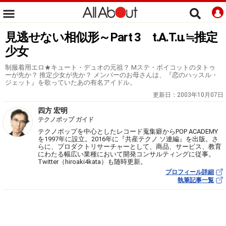
見逃せない相似形～Part 3 t.A.T.u.≒推定
少女
制服着用エロ★キュート・デュオの元祖？ Mステ・ボイコットのタトゥ
ーが先か？ 推定少女が先か？ メンバーのお母さんは、『恋のハッスル・
ジェット』を歌っていたあの有名アイドル。
更新日：
2003年10月07日
四方 宏明
テクノポップ ガイド
テクノポップを中心としたレコード蒐集癖からPOP ACADEMY
を1997年に設立。2016年に『共産テクノ ソ連編』を出版。さ
らに、プロダクトリサーチャーとして、商品、サービス、教育
にわたる幅広い業種において開発コンサルティングに従事。
Twitter（hiroaki4kata）も随時更新。
プロフィール詳細
執筆記事一覧