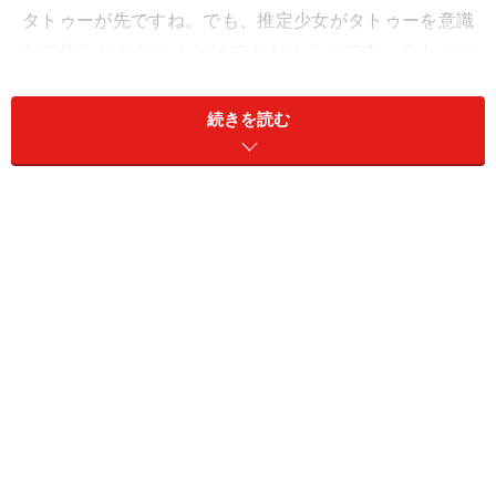
タトゥーが先ですね。でも、推定少女がタトゥーを意識
して作られたというわけでもなさそうです。タトゥー
は、2002年の夏ごろまで、ほとんどの日本人には知られ
ていなかったのですから。全世界的に見えざる力でシン
続きを読む
クロしていたのでしょう。よって、二人は推定無罪。