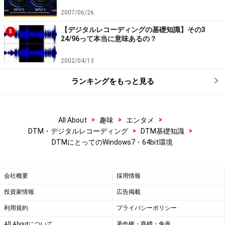
2007/06/26
【デジタルレコーディングの基礎知識】その3
5
24/96って本当に意味あるの？
2002/04/13
ランキングをもっと見る
>
>
>
All About
趣味
エンタメ
>
>
DTM・デジタルレコーディング
DTM基礎知識
DTMにとってのWindows7・64bit環境
会社概要
採用情報
投資家情報
広告掲載
利用規約
プライバシーポリシー
All Aboutについて
著作権・商標・免責