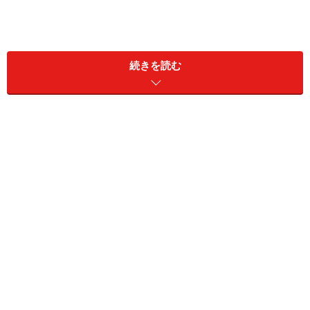
続きを読む
Windows7は64bit、32bitの見た目上の見分けはほとんど
つかないが、システムを見ると書かれている
しかし、Windows 7ではプリインストールマシンの多く
が64bit版を採用し、OS単体には32bit版と64bit版の双方
が入っており、ユーザーはどちらでも選択できるように
なっているのです。
機能的には64bit版も32bit版も基本的に同じだし、見た
目もまったく変わりません。しかし、64bit版にすること
により、扱えるメモリ空間が大きく広がり、4GB以上の
メモリを搭載していると、処理を大幅に高速化すること
が可能です。また、演算処理速度もある程度向上するよ
うで、トータルで見て、64bit版は非常に有利に設計され