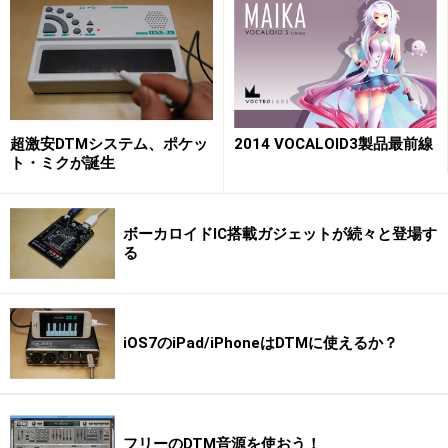
超激安DTMシステム、ポケッ
2014 VOCALOID3製品最前線
ト・ミクが誕生
ボーカロイドIC搭載ガジェットが続々と登場す
る
iOS7のiPad/iPhoneはDTMに使えるか？
フリーのDTM音源を使おう！