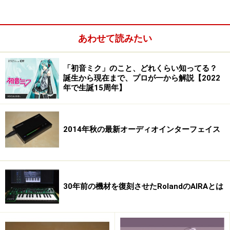
ているのです。
あわせて読みたい
確かに、Windows 7が登場したばかりの現在は32bit版を
使っているユーザー、32bit版のプリインストールマシン
も多くありますが、今後Windows 7では、64bitが主流に
「初音ミク」のこと、どれくらい知ってる？
誕生から現在まで、プロが一から解説【2022
なっていくことは間違いないでしょう。
年で生誕15周年】
※記事内容は執筆時点のものです。最新の内容をご確認くださ
い。
2014年秋の最新オーディオインターフェイス
次のページへ
1
/
5
30年前の機材を復刻させたRolandのAIRAとは