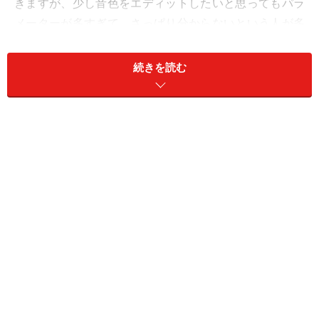
きますが、少し音色をエディットしたいと思ってもパラ
メーターが多すぎて、さっぱり分からないという人が多
いのではないでしょうか？
続きを読む
先日、このDTM・デジタルレコーディングの掲示板で
も、そうした悩み相談がありましたので、これをキッカ
ケに、シンセサイザの音作りの基本を何回かに渡って連
載してみたいと思います。
が、いきなり「シンセサイザの音作り」といっても、シ
ンセサイザにはいろいろなものがあり、メーカーも製品
もさまざま。またソフトシンセとなれば、フリーウェア
やシェアウェアなども存在するから、膨大な数があり、
「自分の持っているシンセサイザの参考になるのか……」
と心配に思う方もいるでしょう。