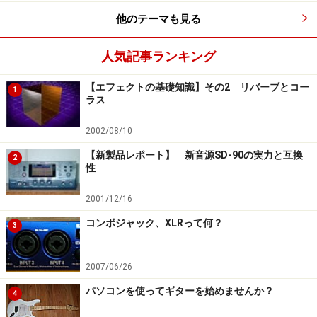
※記事内容は執筆時点のものです。最新の内容をご確認くださ
い。
他のテーマも見る
人気記事ランキング
次のページへ
1
/
3
【エフェクトの基礎知識】その2 リバーブとコー
1
ラス
2002/08/10
【新製品レポート】 新音源SD-90の実力と互換
2
性
2001/12/16
コンボジャック、XLRって何？
3
2007/06/26
パソコンを使ってギターを始めませんか？
4