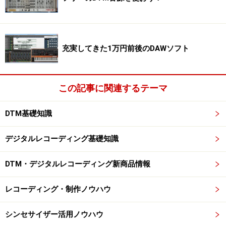
ラニュラーシンセサイザなどちょっと特殊なものも存在
はするものの、世の中のシンセサイザの99％以上がこの
分類の中に入ってしまうでしょう。
充実してきた1万円前後のDAWソフト
この記事に関連するテーマ
ヤマハの人気音源、MOTIF RACK。これもAWM2音源という
ウェーブテーブル音源である
DTM基礎知識
さらに言ってしまえば、現在の多くのシンセサイザはウ
ェーブテーブル・シンセサイザであり、ハードの音源に
デジタルレコーディング基礎知識
限定すれば、その比率はさらに高くなります。まあ、呼
DTM・デジタルレコーディング新商品情報
び方はいろいろあり、PCM音源と呼んだり、サンプリン
グ音源と呼んだり、AWM2音源と呼んだり……。そして、
レコーディング・制作ノウハウ
いわゆるサンプラーも、このウェーブテーブル・シンセ
サイザのひとつとなのです。
シンセサイザー活用ノウハウ