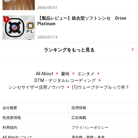
2006/09/01
【製品レビュー】統合型ソフトシンセ Orion
5
Platinum
2003/07/19
ランキングをもっと見る
>
>
>
All About
趣味
エンタメ
>
DTM・デジタルレコーディング
>
シンセサイザー活用ノウハウ
(1)ウェーブテーブルって何？
会社概要
採用情報
投資家情報
広告掲載
利用規約
プライバシーポリシー
All Aboutについて
著作権・商標・免責