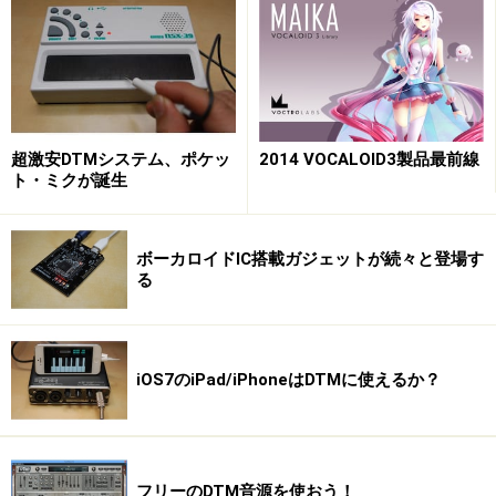
セでも同様です。もちろん、一部に例外はありますが、
それでもこの基本を覚えておくことは、今後非常に役に
立つはずです。
世の中のシンセサイザの大半はウェーブテ
超激安DTMシステム、ポケッ
2014 VOCALOID3製品最前線
ト・ミクが誕生
ーブル方式
ボーカロイドIC搭載ガジェットが続々と登場す
ハード、ソフトといろいろあるシンセサイザですが、す
る
べてがまったく別の設計になっているというわけではな
く、いくつかの方式に分類することができます。主なも
のを挙げると、
iOS7のiPad/iPhoneはDTMに使えるか？
・ウェーブテーブル
・アナログ
・FM
など。細かく分類すれば、まだいろいろありますし、グ
フリーのDTM音源を使おう！