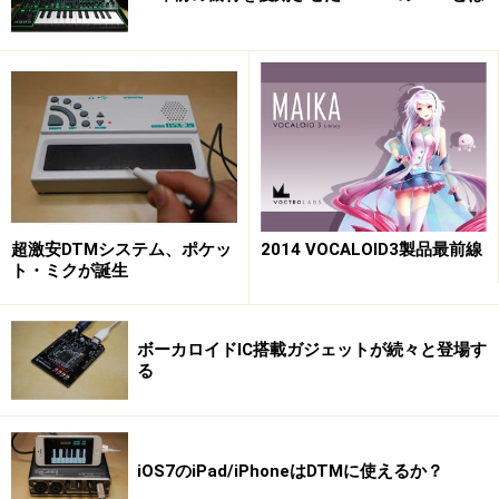
超激安DTMシステム、ポケッ
2014 VOCALOID3製品最前線
ト・ミクが誕生
ボーカロイドIC搭載ガジェットが続々と登場す
る
iOS7のiPad/iPhoneはDTMに使えるか？