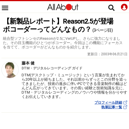
【新製品レポート】Reason2.5が登場
ボコーダーってどんなもの？
(3ページ目)
統合型ソフトシンセのReasonが2.5にVerUPし、さらに強力になりまし
た。その目玉機能のひとつがボコーダー。今回はこの機能にフォーカス
を当てて、ボコーダーがどんなものかを紹介します。
更新日：
2003年06月21日
藤本 健
DTM・デジタルレコーディング ガイド
DTM(デスクトップ・ミュージック）という言葉が生まれてか
ら20年以上が経ちました。それ以前からずっとこの分野を追っ
てきましたが、技術の進歩に伴いPCでできる音楽制作の幅はど
んどん広がってきています。その長い経験と技術知識を元に、
DTM・デジタルレコーディングのノウハウや情報を分かりやす
くお伝えしていきます。
プロフィール詳細
執筆記事一覧