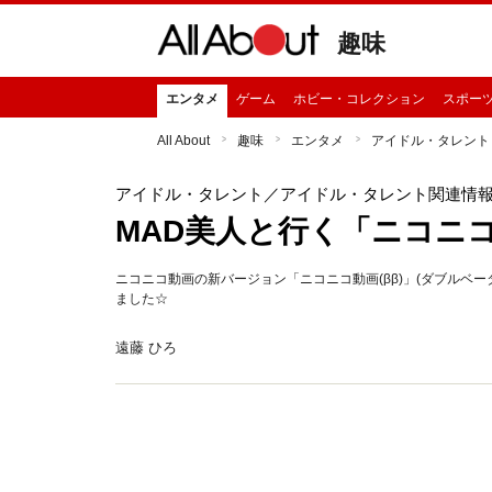
趣味
エンタメ
ゲーム
ホビー・コレクション
スポー
All About
趣味
エンタメ
アイドル・タレント
アイドル・タレント
／アイドル・タレント関連情
MAD美人と行く「ニコニ
ニコニコ動画の新バージョン「ニコニコ動画(ββ)」(ダブルベー
ました☆
遠藤 ひろ