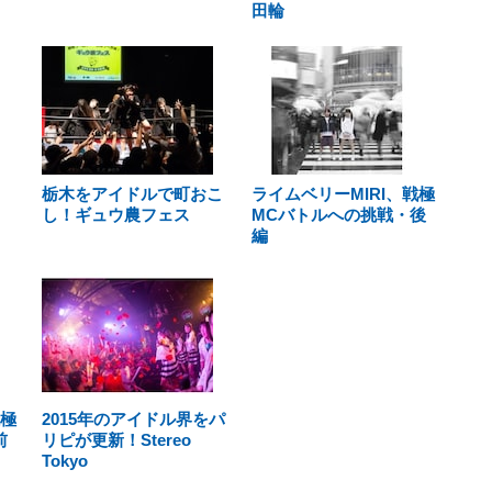
田輪
栃木をアイドルで町おこ
ライムベリーMIRI、戦極
し！ギュウ農フェス
MCバトルへの挑戦・後
編
戦極
2015年のアイドル界をパ
前
リピが更新！Stereo
Tokyo