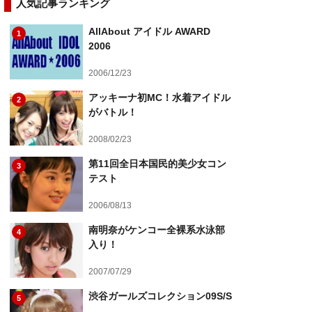
人気記事ランキング
AllAbout アイドル AWARD
1
2006
2006/12/23
アッキーナ初MC！水着アイドル
2
がバトル！
2008/02/23
第11回全日本国民的美少女コン
3
テスト
2006/08/13
南明奈がケンコー全裸系水泳部
4
入り！
2007/07/29
渋谷ガールズコレクション09S/S
5