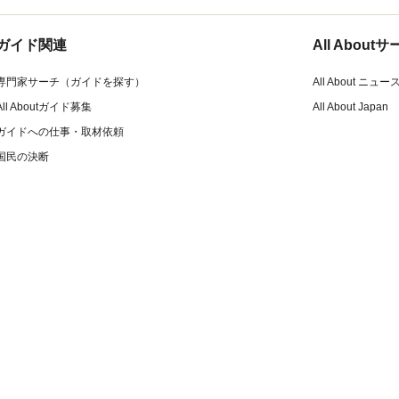
ガイド関連
All Abou
専門家サーチ（ガイドを探す）
All About ニュー
All Aboutガイド募集
All About Japan
ガイドへの仕事・取材依頼
国民の決断