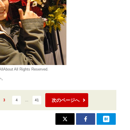
llAbout All Rights Reserved.
い。
次のページへ
3
4
…
41