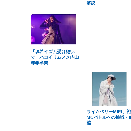
解説
「珠希イズム受け継い
で」ハコイリムスメ内山
珠希卒業
ライムベリーMIRI、
MCバトルへの挑戦・
編