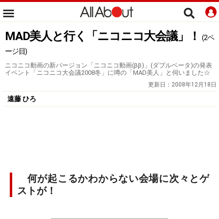
MAD美人と行く「ニコニコ大会議」！
(2ペ
ージ目)
ニコニコ動画の新バージョン「ニコニコ動画(ββ)」(ダブルベータ)の発表
イベント「ニコニコ大会議2008冬」に噂の「MAD美人」と伺いました☆
更新日：
2008年12月18日
遠藤 ひろ
何が起こるかわからない会場に次々とゲ
ストが！