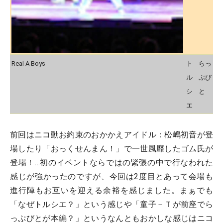
Real A Boys
ト
らっ
ル
ぷび
シ
と
エ
前回はニコ動お約束のおかかえアイドル：松嶋初音が登
場したり「おっくせんまん！」で一世風靡したゴム氏が
登場！…初のイベントならではの緊張の中で行なわれた
感じが強かったのですが、今回は2度目とあって会場も
進行陣もお互いを迎える余裕を感じました。まぁでも
「なぜトルシエ？」という感じや「童子－Ｔが前座でら
っぷびとが本編？」というなんともおかしな感じはニコ