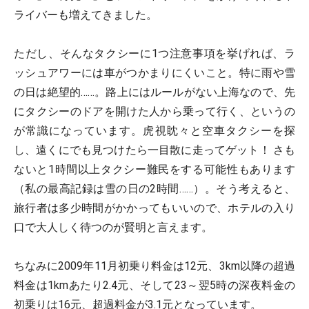
ライバーも増えてきました。
ただし、そんなタクシーに1つ注意事項を挙げれば、ラ
ッシュアワーには車がつかまりにくいこと。特に雨や雪
の日は絶望的……。路上にはルールがない上海なので、先
にタクシーのドアを開けた人から乗って行く、というの
が常識になっています。虎視眈々と空車タクシーを探
し、遠くにでも見つけたら一目散に走ってゲット！ さも
ないと1時間以上タクシー難民をする可能性もあります
（私の最高記録は雪の日の2時間……）。そう考えると、
旅行者は多少時間がかかってもいいので、ホテルの入り
口で大人しく待つのが賢明と言えます。
ちなみに2009年11月初乗り料金は12元、3km以降の超過
料金は1kmあたり2.4元、そして23～翌5時の深夜料金の
初乗りは16元、超過料金が3.1元となっています。