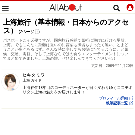
上海旅行（基本情報・日本からのアクセ
ス）
(2ページ目)
パスポートこそ必要ですが、国内旅行感覚で気軽に遊びに行ける場所、
上海。でもこんなに距離は近いのに言葉も風習もまったく違い、とまど
うことが多々あるはず。そんな時に少しでもお役にたてるように、と気
候、交通、両替、そして上海ならではの食やエンターテイメントについ
てまとめてみました。上海の旅、ぜひ楽しんできてくださいね！
更新日：
2009年11月20日
ヒキタ ミワ
上海 ガイド
上海在住18年目のコーディネーターが日々変わりゆくコスモポ
リタン上海の魅力をお届けします！
プロフィール詳細
執筆記事一覧