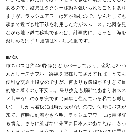
あるので、結局はタクシー移動を強いられることもあり
ますが、ラッシュアワーは道が混むので、なんとしても
駅まで近づき地下鉄を利用した方がスムース。地図を見
ながら地下鉄で移動できれば、計画的に、もっと上海を
楽しめるはず！ 運賃は3～9元程度です。
■バス
市のバスは約450路線ほどカバーしており、金額も2～5
元とリーズナブル。路線を把握してさえすれば、とても
便利な交通手段なのですが、何よりも路線が多すぎて目
的地に着くのか不安……。乗り換えも煩雑であまりおスス
メ出来ないのが事実です（何年も住んでいる私でも厳し
い）。しかも看板には時刻表がないので、何時にバスが
来て、何時に到着かも不明。ラッシュアワーには乗降客
も増え、さらに並ばない乗客に日本人のあなたは、きっ
ととまどってしまうでしょう。それでもぜひバスに乗り