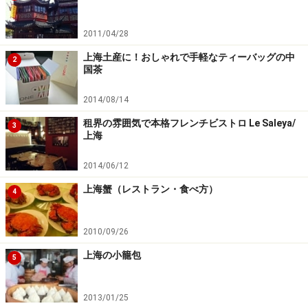
2011/04/28
上海土産に！おしゃれで手軽なティーバッグの中
2
国茶
2014/08/14
租界の雰囲気で本格フレンチビストロ Le Saleya/
3
上海
2014/06/12
上海蟹（レストラン・食べ方）
4
2010/09/26
上海の小籠包
5
2013/01/25