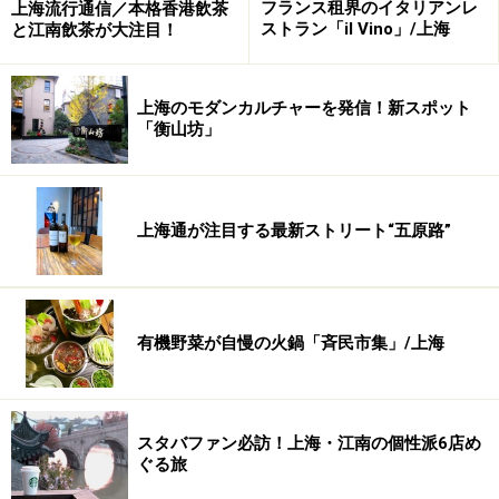
フランス租界のイタリアンレ
上海流行通信／本格香港飲茶
ストラン「il Vino」/上海
と江南飲茶が大注目！
上海のモダンカルチャーを発信！新スポット
「衡山坊」
上海通が注目する最新ストリート“五原路”
有機野菜が自慢の火鍋「斉民市集」/上海
スタバファン必訪！上海・江南の個性派6店め
ぐる旅