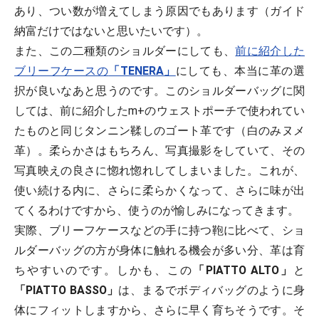
あり、つい数が増えてしまう原因でもあります（ガイド
納富だけではないと思いたいです）。
また、この二種類のショルダーにしても、
前に紹介した
ブリーフケースの
「TENERA」
にしても、本当に革の選
択が良いなあと思うのです。このショルダーバッグに関
しては、前に紹介したm+のウェストポーチで使われてい
たものと同じタンニン鞣しのゴート革です（白のみヌメ
革）。柔らかさはもちろん、写真撮影をしていて、その
写真映えの良さに惚れ惚れしてしまいました。これが、
使い続ける内に、さらに柔らかくなって、さらに味が出
てくるわけですから、使うのが愉しみになってきます。
実際、ブリーフケースなどの手に持つ鞄に比べて、ショ
ルダーバッグの方が身体に触れる機会が多い分、革は育
ちやすいのです。しかも、この
「PIATTO ALTO」
と
「PIATTO BASSO」
は、まるでボディバッグのように身
体にフィットしますから、さらに早く育ちそうです。そ