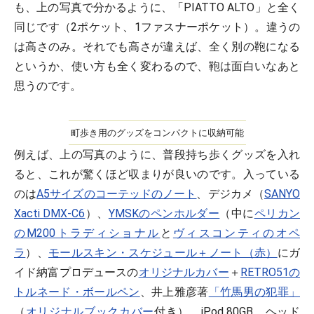
も、上の写真で分かるように、「PIATTO ALTO」と全く
同じです（2ポケット、1ファスナーポケット）。違うの
は高さのみ。それでも高さが違えば、全く別の鞄になる
というか、使い方も全く変わるので、鞄は面白いなあと
思うのです。
町歩き用のグッズをコンパクトに収納可能
例えば、上の写真のように、普段持ち歩くグッズを入れ
ると、これが驚くほど収まりが良いのです。入っている
のは
A5サイズのコーテッドのノート
、デジカメ（
SANYO
Xacti DMX-C6
）、
YMSKのペンホルダー
（中に
ペリカン
のM200トラディショナル
と
ヴィスコンティのオペ
ラ
）、
モールスキン・スケジュール＋ノート（赤）
にガ
イド納富プロデュースの
オリジナルカバー
＋
RETRO51の
トルネード・ボールペン
、井上雅彦著
「竹馬男の犯罪」
（
オリジナルブックカバー
付き）、iPod 80GB、ヘッド