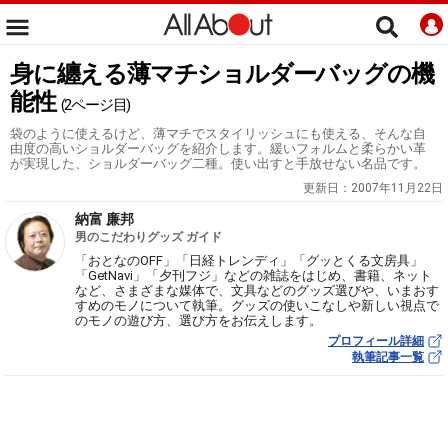
身に纏える薄マチショルダーバッグの機
能性
(2ページ目)
袋のように使えるけど、薄マチでスタイリッシュにも使える、そんな自
由度の高いショルダーバッグを紹介します。緩いフォルムと柔らかい革
が実現した、ショルダーバッグ二種。使い出すと手放せない名品です。
更新日：
2007年11月22日
納富 廉邦
男のこだわりグッズ ガイド
「おとなのOFF」「日経トレンディ」「グッとくる文房具」
「GetNavi」「夕刊フジ」などの雑誌をはじめ、書籍、ネット
など、さまざまな媒体で、文具などのグッズ選びや、いまおす
すめのモノについて執筆。グッズの使いこなしや新しい視点で
のモノの遊び方、選び方をお伝えします。
プロフィール詳細
執筆記事一覧