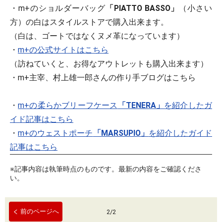
・m+のショルダーバッグ
「PIATTO BASSO」
（小さい
方）の白はスタイルストアで購入出来ます。
（白は、ゴートではなくヌメ革になっています）
・
m+の公式サイトはこちら
（訪ねていくと、お得なアウトレットも購入出来ます）
・m+主宰、村上雄一郎さんの作り手ブログはこちら
・
m+の柔らかブリーフケース
「TENERA」
を紹介したガ
イド記事はこちら
・
m+のウェストポーチ
「MARSUPIO」
を紹介したガイド
記事はこちら
※記事内容は執筆時点のものです。最新の内容をご確認くださ
い。
前のページへ
2
/
2