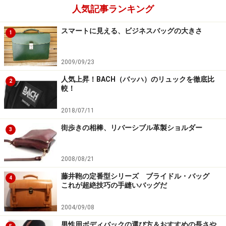
人気記事ランキング
スマートに見える、ビジネスバッグの大きさ
1
2009/09/23
人気上昇！BACH（バッハ）のリュックを徹底比
2
較！
2018/07/11
街歩きの相棒、リバーシブル革製ショルダー
3
2008/08/21
藤井鞄の定番型シリーズ ブライドル・バッグ
4
これが超絶技巧の手縫いバッグだ
2004/09/08
男性用ボディバックの選び方＆おすすめの長さや