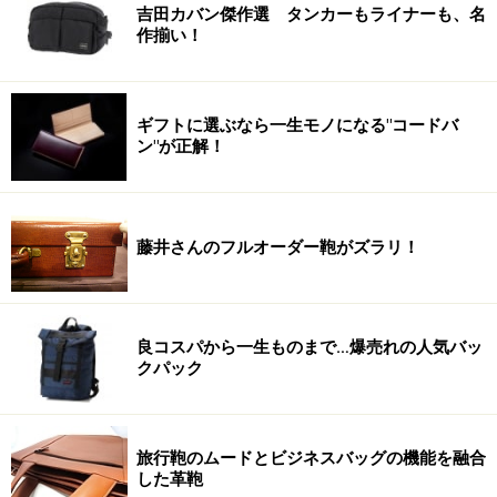
吉田カバン傑作選 タンカーもライナーも、名
作揃い！
ギフトに選ぶなら一生モノになる"コードバ
ン"が正解！
藤井さんのフルオーダー鞄がズラリ！
良コスパから一生ものまで…爆売れの人気バッ
クパック
旅行鞄のムードとビジネスバッグの機能を融合
した革鞄