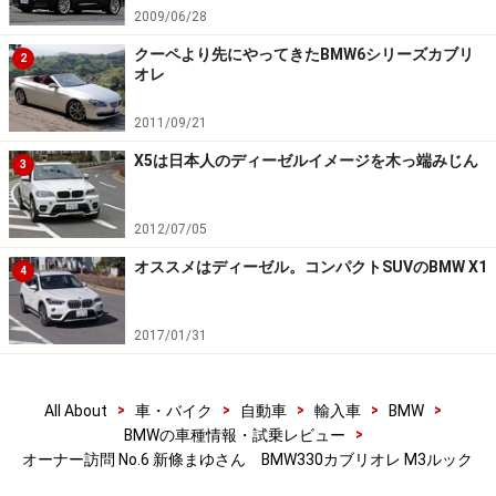
2009/06/28
クーペより先にやってきたBMW6シリーズカブリ
2
オレ
2011/09/21
X5は日本人のディーゼルイメージを木っ端みじん
3
2012/07/05
オススメはディーゼル。コンパクトSUVのBMW X1
4
2017/01/31
>
>
>
>
>
All About
車・バイク
自動車
輸入車
BMW
>
BMWの車種情報・試乗レビュー
オーナー訪問 No.6 新條まゆさん BMW330カブリオレ M3ルック