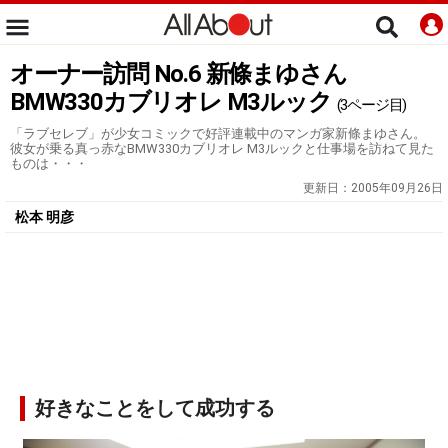
オーナー訪問 No.6 新條まゆさん
BMW330カブリオレ M3ルック
(3ページ目)
「ラブセレブ」が少女コミックで好評連載中のマンガ家新條まゆさん。
彼女が乗る真っ赤なBMW330カブリオレ M3ルックと仕事場を訪ねて見た
ものは・・・
更新日：
2005年09月26日
松本 明彦
好きなことをして成功する