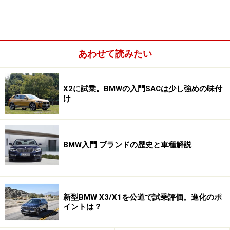
あわせて読みたい
X2に試乗。BMWの入門SACは少し強めの味付
け
BMW入門 ブランドの歴史と車種解説
新型BMW X3/X1を公道で試乗評価。進化のポ
イントは？