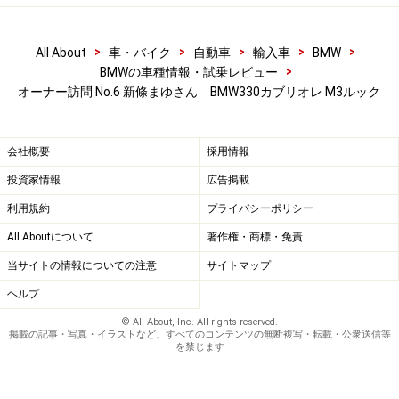
>
>
>
>
>
All About
車・バイク
自動車
輸入車
BMW
>
BMWの車種情報・試乗レビュー
オーナー訪問 No.6 新條まゆさん BMW330カブリオレ M3ルック
会社概要
採用情報
投資家情報
広告掲載
利用規約
プライバシーポリシー
All Aboutについて
著作権・商標・免責
当サイトの情報についての注意
サイトマップ
ヘルプ
© All About, Inc. All rights reserved.
掲載の記事・写真・イラストなど、すべてのコンテンツの無断複写・転載・公衆送信等
を禁じます