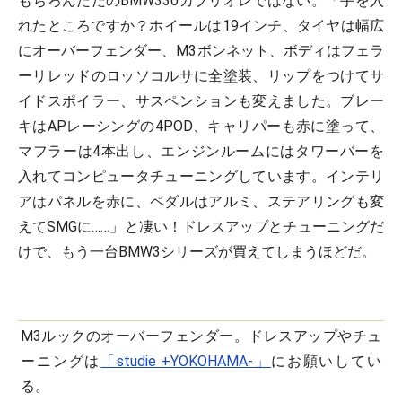
もちろんただのBMW330カブリオレではない。「手を入
れたところですか？ホイールは19インチ、タイヤは幅広
にオーバーフェンダー、M3ボンネット、ボディはフェラ
ーリレッドのロッソコルサに全塗装、リップをつけてサ
イドスポイラー、サスペンションも変えました。ブレー
キはAPレーシングの4POD、キャリパーも赤に塗って、
マフラーは4本出し、エンジンルームにはタワーバーを
入れてコンピュータチューニングしています。インテリ
アはパネルを赤に、ペダルはアルミ、ステアリングも変
えてSMGに……」と凄い！ドレスアップとチューニングだ
けで、もう一台BMW3シリーズが買えてしまうほどだ。
M3ルックのオーバーフェンダー。ドレスアップやチュ
ーニングは
「studie +YOKOHAMA-」
にお願いしてい
る。