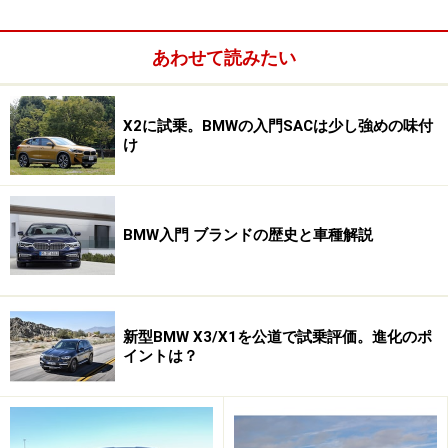
実車を目の前にした第一印象は、予想したよりもボディ
パネルの面構成が複雑で、表情豊かなルックスに仕上が
あわせて読みたい
っているということ。ルーフを開けても閉めてもスタイ
リッシュで、現代的に洗練されたエクステリアを呈して
います。ただ、Z4らしさは健在ではあるものの、初代に
X2に試乗。BMWの入門SACは少し強めの味付
け
あったインパクトというか、あの独特のアクの強さが薄
れたことで、心なしか「普通」っぽくなったように感じ
られなくもありません。
BMW入門 ブランドの歴史と車種解説
当初のバリエーションは、「sDrive23i」（価格523万
円）と「sDrive35i」（価格695万円）の2グレード。パワ
ートレインだけでなく装備の差別化も価格差相応にそれ
新型BMW X3/X1を公道で試乗評価。進化のポ
なりに大きい
イントは？
また、ずいぶん大きくなったように見えたのですが、実
際に全長が150mmも伸びています。それもリトラクタブ
ルハードトップの格納やラゲッジルームの確保のために