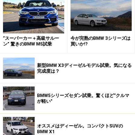
リアセクションが延ばされたようで、いささか極端だっ
たロングノーズ＆ショートデッキのフォルムも、いくぶ
ん緩和されているようです。それが好きだったりもした
のですが……。
“スーパーカー＋高級サルー
今が完熟のBMW 3シリーズは
ン” 驚きのBMW M5試乗
買いか!?
次ページ
でインテリア～パワートレインについて
※記事内容は執筆時点のものです。最新の内容をご確認くださ
い。
新型BMW X3ディーゼルモデル試乗。気になる
完成度は？
次のページへ
1
/
3
BMW5シリーズセダン試乗。驚くほど“クルマ
が軽い”
オススメはディーゼル。コンパクトSUVの
BMW X1