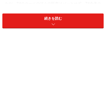
ただ、Z4のクーペのほうの販売はパッとせず、Z4全体の
1割いくかいかないか程度だったとのこと。ケイマンが
ボクスターと並ぶ存在に成長したのとは対照的なので
続きを読む
す。もっともZ4の場合は、クーペよりもロードスターの
イメージがはるかに強いし、ロードスターの幌を閉じた
スタイルがけっこう絵になるという事情もなくはないで
しょう。そして、2代目Z4にはリトラクタブルハードト
ップが与えられた次第ですが、こうなることを望んでい
た人も少なくないのではないかと思います。
アルミ合金製ルーフは約20秒で開閉可能。複雑な開閉機
構ゆえリスクを減らすためか、少しでも動いているとき
には開閉不可となっている