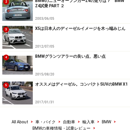
BMWのニューオープンカーZ4の走りは？ BMW
2
Z4試乗 PART ２
2003/06/05
X5は日本人のディーゼルイメージを木っ端みじん
3
2012/07/05
BMWグランツアラーの良い点、悪い点
4
2015/08/20
オススメはディーゼル。コンパクトSUVのBMW X1
5
2017/01/31
>
>
>
>
>
All About
車・バイク
自動車
輸入車
BMW
>
BMWの車種情報・試乗レビュー