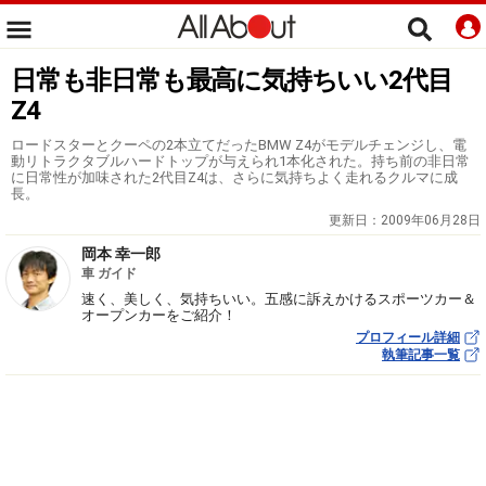
日常も非日常も最高に気持ちいい2代目
Z4
ロードスターとクーペの2本立てだったBMW Z4がモデルチェンジし、電
動リトラクタブルハードトップが与えられ1本化された。持ち前の非日常
に日常性が加味された2代目Z4は、さらに気持ちよく走れるクルマに成
長。
更新日：
2009年06月28日
岡本 幸一郎
車 ガイド
速く、美しく、気持ちいい。五感に訴えかけるスポーツカー＆
オープンカーをご紹介！
プロフィール詳細
執筆記事一覧