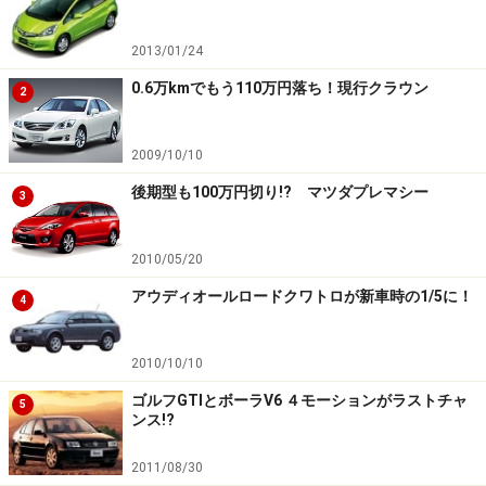
2013/01/24
0.6万kmでもう110万円落ち！現行クラウン
2
2009/10/10
後期型も100万円切り!? マツダプレマシー
3
2010/05/20
アウディオールロードクワトロが新車時の1/5に！
4
2010/10/10
ゴルフGTIとボーラV6 ４モーションがラストチャ
5
ンス!?
2011/08/30