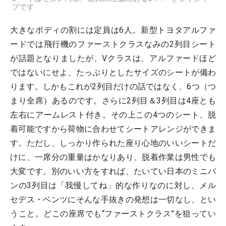
プです
大きなボディの割には定員は6人。新型トヨタアルファ
ードでは飛行機のファーストクラスなみの2列目シート
が話題となりましたが、Vクラスは、アルファードほど
ではないにせよ、たっぷりとしたサイズのシートが備わ
ります。しかもこれが2列目だけの話ではなく、6つ（つ
まり全席）あるのです。さらに2列目＆3列目は4座とも
左右にアームレスト付き。その上この4つのシート、脱
着可能ですから荷物に合わせてシートアレンジができま
す。ただし、しっかり作られた座り心地のいいシートだ
けに、一席分の重量はかなりあり、脱着作業は男性でも
大変です。別のいい方をすれば、たいてい日本のミニバ
ンの3列目は「我慢してね」的な作りなのに対し、メル
セデス・ベンツにそんな手抜きの発想は一切なし、とい
うこと。どこの座席でも“ファーストクラス”を狙ってい