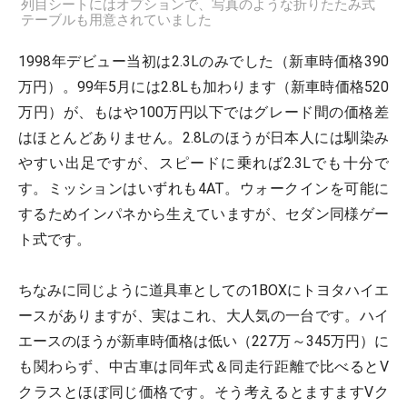
列目シートにはオプションで、写真のような折りたたみ式
テーブルも用意されていました
1998年デビュー当初は2.3Lのみでした（新車時価格390
万円）。99年5月には2.8Lも加わります（新車時価格520
万円）が、もはや100万円以下ではグレード間の価格差
はほとんどありません。2.8Lのほうが日本人には馴染み
やすい出足ですが、スピードに乗れば2.3Lでも十分で
す。ミッションはいずれも4AT。ウォークインを可能に
するためインパネから生えていますが、セダン同様ゲー
ト式です。
ちなみに同じように道具車としての1BOXにトヨタハイエ
ースがありますが、実はこれ、大人気の一台です。ハイ
エースのほうが新車時価格は低い（227万～345万円）に
も関わらず、中古車は同年式＆同走行距離で比べるとV
クラスとほぼ同じ価格です。そう考えるとますますVク