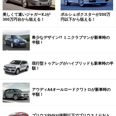
美しくて速いジャガーXJが
ポルシェボクスターが200万
300万円台から狙える！
円以下から狙える！
希少なデザイン!? ミニクラブマンが新車時の
半額！
現行型トゥアレグがハイブリッドも新車時の半
額！
アウディA4オールロードクワトロが新車時の
半額！
プリウスPHVが半額以下でプリウスよりおト