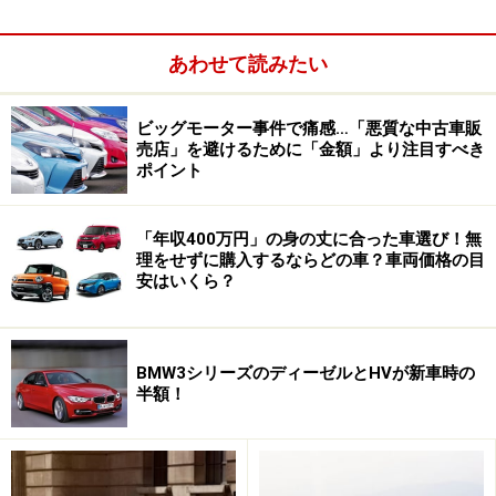
パッケージも用意されていました
あわせて読みたい
また、ポルシェはかつてミッドシップオープンカーの
550スパイダーでル・マン24時間レースのクラス優勝を
ビッグモーター事件で痛感…「悪質な中古車販
売店」を避けるために「金額」より注目すべき
収めたこともあります。ロードスターはちょうどよい呼
ポイント
び水だったのかも知れません。
「年収400万円」の身の丈に合った車選び！無
さて、そんなスーパーなスポーツカーでオープンのボク
理をせずに購入するならどの車？車両価格の目
スター。その旧型（987型）の中古車は現在いくらで買
安はいくら？
えるのでしょうか。
そもそも新車時価格が、ほかの1000万円超するミッドシ
BMW3シリーズのディーゼルとHVが新車時の
半額！
ップのスポーツカーよりも安い、572万円（デビュー
時）からという価格です。
またポルシェの中で見ても911の約半額で、マカンより