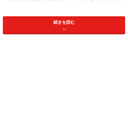
レイアウトです。
続きを読む
フェラーリやマクラーレン、レーシングカーにスーパー
カーと、スポーツカーの中でもスーパーな車が採用する
レイアウト。それにオープンカーの爽快感をプラスした
のが、ボクスターと言えるでしょう。
旧々型となる初代（986型）の発売時期から、マツダ・
ロードスター（海外ではMX-5）に触発されて登場したと
も言われますが、当時ポルシェはRR（リアにエンジンを
置いて後輪を駆動）の911のみというラインナップ。新
たなモデルが必要でした。
ホイールサイズは旧々型（986型）よりベースグレードもSも
それぞれ1インチ大きく（17インチと18インチ）なりまし
た。ちなみにベースグレードには6速MT＋PASMのスポーツ