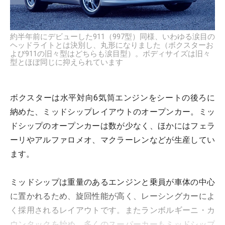
約半年前にデビューした911（997型）同様、いわゆる涙目の
ヘッドライトとは決別し、丸形になりました（ボクスターお
よび911の旧々型はどちらも涙目型）。ボディサイズは旧々
型とほぼ同じに抑えられています
ボクスターは水平対向6気筒エンジンをシートの後ろに
納めた、ミッドシップレイアウトのオープンカー。ミッ
ドシップのオープンカーは数が少なく、ほかにはフェラ
ーリやアルファロメオ、マクラーレンなどが生産してい
ます。
ミッドシップは重量のあるエンジンと乗員が車体の中心
に置かれるため、旋回性能が高く、レーシングカーによ
く採用されるレイアウトです。またランボルギーニ・カ
ウンタックを始め、多くのスーパーカーもミッドシップ