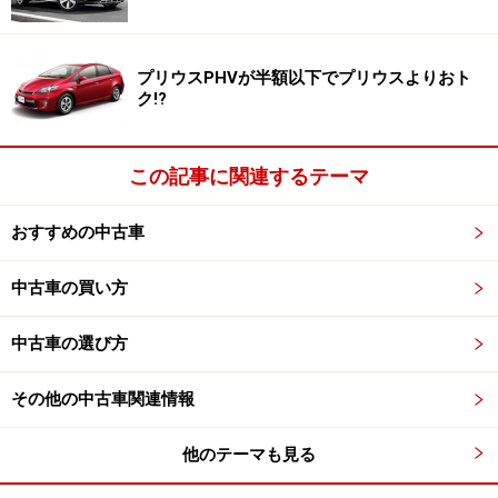
私なら、まずはボクスターの中古車で楽しんだ後（おそ
プリウスPHVが半額以下でプリウスよりおト
らく改良を重ねて今後熟成が進むであろう）新車のロー
ク!?
ドスターを買う、という方法を選びます。
この記事に関連するテーマ
いずれにせよ、ロードスターにはない魅力がたまらない
ボクスター。その詳細を次ページでもう少し見ていきま
おすすめの中古車
しょう。
中古車の買い方
※記事内容は執筆時点のものです。最新の内容をご確認くださ
い。
中古車の選び方
次のページへ
1
/
2
その他の中古車関連情報
他のテーマも見る