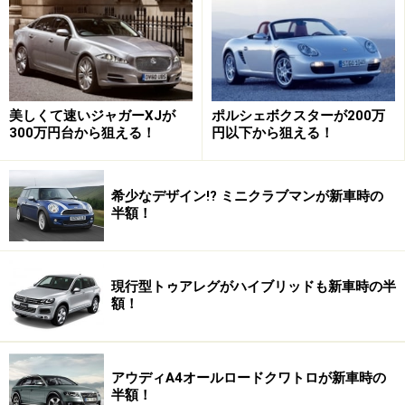
も安いのですが、そこはポルシェブランド。なかなか値
落ちしませんでした。
しかし原稿執筆時点で見てみると、最安値は160.0万円
美しくて速いジャガーXJが
ポルシェボクスターが200万
（2005年式／10.2万km／修復歴なし）と、200万円を切
300万円台から狙える！
円以下から狙える！
る価格までなってきました。
希少なデザイン!? ミニクラブマンが新車時の
修復歴なし＆走行距離5万km以下を見ても最安値は225
半額！
万円。2005年式／4.3万kmのベースグレードです。新車
時価格は572万円ですから、十分新車の半額以下から狙
えます。
現行型トゥアレグがハイブリッドも新車時の半
額！
ちなみにマツダ・ロードスターも魅力的なオープンスポ
ーツカーですが、新車の最廉価グレードは約250万円。
アウディA4オールロードクワトロが新車時の
250万円出せば旧型（987型）ボクスターが狙えるように
半額！
なっているとなると、悩む方もいるかもしれません。