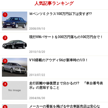
人気記事ランキング
ＭベンツＥクラス100万円以下は安すぎ!?
1
2008/09/10
現行VWパサートを300万円落ちの100万円台で！
2
2010/10/20
V10搭載のアウディS6が新車時の1/3！
3
2013/07/22
走行距離や修復歴まで分かるの!? 『車台番号表
4
示』の意味すること
2004/06/30
メーカーの看板を掲げる中古車販売店は安心な
5