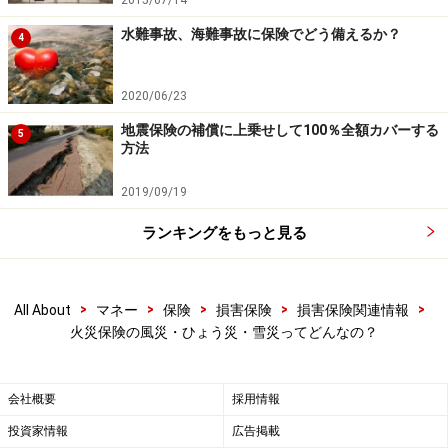
2015/07/14
水難事故、海難事故に保険でどう備えるか？
4
2020/06/23
地震保険の補償に上乗せして100％全額カバーする
5
方法
2019/09/19
ランキングをもっと見る
>
>
>
>
>
All About
マネー
保険
損害保険
損害保険関連情報
火災保険の風災・ひょう災・雪災ってどんなの？
会社概要
採用情報
投資家情報
広告掲載