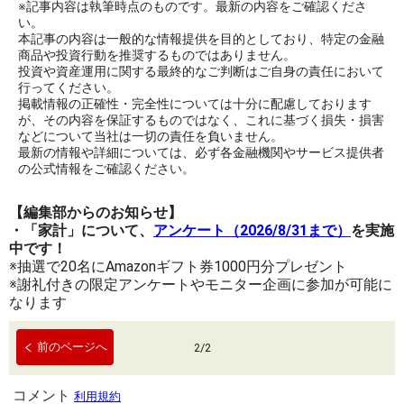
※記事内容は執筆時点のものです。最新の内容をご確認くださ
い。
本記事の内容は一般的な情報提供を目的としており、特定の金融
商品や投資行動を推奨するものではありません。
投資や資産運用に関する最終的なご判断はご自身の責任において
行ってください。
掲載情報の正確性・完全性については十分に配慮しております
が、その内容を保証するものではなく、これに基づく損失・損害
などについて当社は一切の責任を負いません。
最新の情報や詳細については、必ず各金融機関やサービス提供者
の公式情報をご確認ください。
【編集部からのお知らせ】
・「家計」について、
アンケート（2026/8/31まで）
を実施
中です！
※抽選で20名にAmazonギフト券1000円分プレゼント
※謝礼付きの限定アンケートやモニター企画に参加が可能に
なります
前のページへ
2
/
2