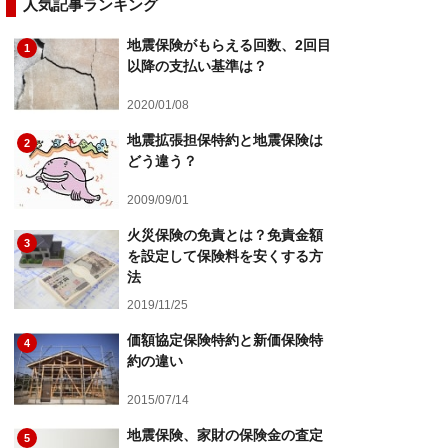
人気記事ランキング
地震保険がもらえる回数、2回目
1
以降の支払い基準は？
2020/01/08
地震拡張担保特約と地震保険は
2
どう違う？
2009/09/01
火災保険の免責とは？免責金額
3
を設定して保険料を安くする方
法
2019/11/25
価額協定保険特約と新価保険特
4
約の違い
2015/07/14
地震保険、家財の保険金の査定
5