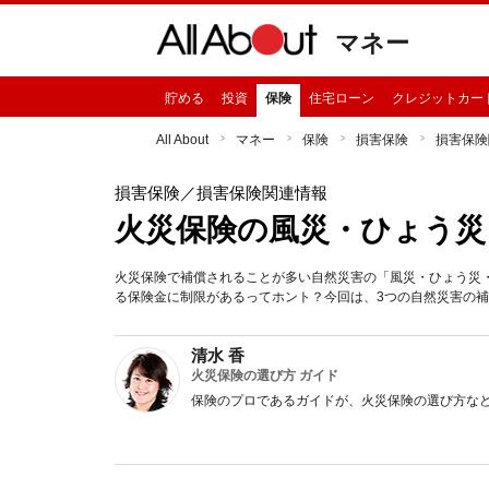
マネー
貯める
投資
保険
住宅ローン
クレジットカー
All About
マネー
保険
損害保険
損害保険
損害保険
／損害保険関連情報
火災保険の風災・ひょう災
火災保険で補償されることが多い自然災害の「風災・ひょう災
る保険金に制限があるってホント？今回は、3つの自然災害の
清水 香
火災保険の選び方 ガイド
保険のプロであるガイドが、火災保険の選び方な