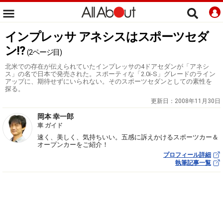
インプレッサ アネシスはスポーツセダ
ン!?
(2ページ目)
北米での存在が伝えられていたインプレッサの4ドアセダンが「アネシ
ス」の名で日本で発売された。スポーティな「2.0i-S」グレードのライン
アップに、期待せずにいられない。そのスポーツセダンとしての素性を
探る。
更新日：
2008年11月30日
岡本 幸一郎
車 ガイド
速く、美しく、気持ちいい。五感に訴えかけるスポーツカー＆
オープンカーをご紹介！
プロフィール詳細
執筆記事一覧