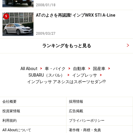
2008/01/18
ATのよさを再認識! インプWRX STI A-Line
5
2009/03/27
ランキングをもっと見る
>
>
>
>
All About
車・バイク
自動車
国産車
>
>
SUBARU（スバル）
インプレッサ
インプレッサ アネシスはスポーツセダン!?
会社概要
採用情報
投資家情報
広告掲載
利用規約
プライバシーポリシー
All Aboutについて
著作権・商標・免責