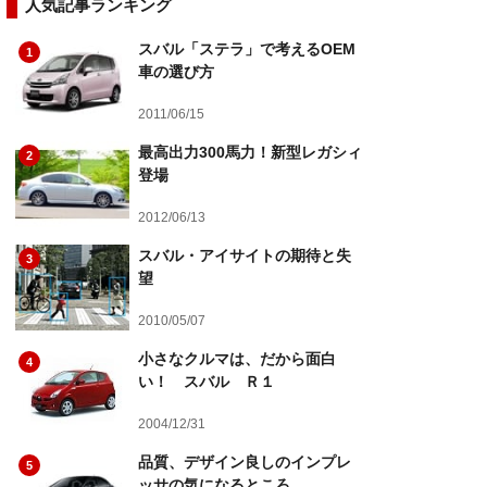
人気記事ランキング
スバル「ステラ」で考えるOEM
1
車の選び方
2011/06/15
最高出力300馬力！新型レガシィ
2
登場
2012/06/13
スバル・アイサイトの期待と失
3
望
2010/05/07
小さなクルマは、だから面白
4
い！ スバル Ｒ１
2004/12/31
品質、デザイン良しのインプレ
5
ッサの気になるところ