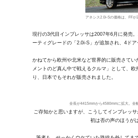
アネシス2.0i-Sの価格は、FFが2
現行の3代目インプレッサは2007年6月に発売。
ーティグレードの「2.0i-S」が追加され、4
かねてから欧州や北米など世界的に販売さてい
メントのど真ん中で戦えるクルマ」として、欧
り、日本でもそれが販売されました。
全長が4415mmから4580mmに拡大。全幅
ご存知かと思いますが、こうしてインプレッサ
初は否の声のほうが
筆者も、せっかくウケていた路線を外してま