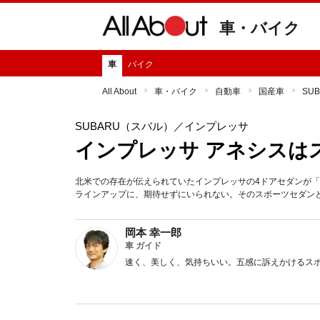
車・バイク
車
バイク
All About
車・バイク
自動車
国産車
SU
SUBARU（スバル）
／インプレッサ
インプレッサ アネシスは
北米での存在が伝えられていたインプレッサの4ドアセダンが「ア
ラインアップに、期待せずにいられない。そのスポーツセダン
岡本 幸一郎
車 ガイド
速く、美しく、気持ちいい。五感に訴えかけるス