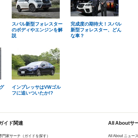
スバル新型フォレスター
完成度の期待大！スバル
のボディやエンジンを解
新型フォレスター、どん
説
な車？
グ
インプレッサはVWゴル
フに追いついたか!?
ガイド関連
All Abou
専門家サーチ（ガイドを探す）
All About ニュー