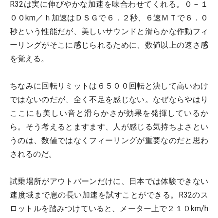
R32は実に伸びやかな加速を味合わせてくれる。０－１
００km／ｈ加速はＤＳＧで６．２秒、６速ＭＴで６．０
秒という性能だが、美しいサウンドと滑らかな作動フィ
ーリングがそこに感じられるために、数値以上の速さ感
を覚える。
ちなみに回転リミットは６５００回転と決して高いわけ
ではないのだが、全く不足を感じない。なぜならやはり
ここにも美しい音と滑らかさが効果を発揮しているか
ら。そう考えるとますます、人が感じる気持ちよさとい
うのは、数値ではなくフィーリングが重要なのだと思わ
されるのだ。
試乗場所がアウトバーンだけに、日本では体験できない
速度域まで息の長い加速を試すことができる。R32のス
ロットルを踏みつけていると、メーター上で２１０km/h