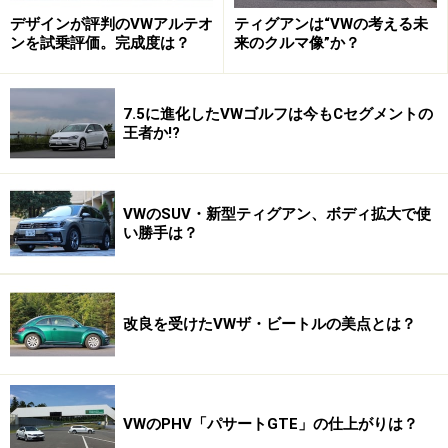
デザインが評判のVWアルテオ
ティグアンは“VWの考える未
ンを試乗評価。完成度は？
来のクルマ像”か？
7.5に進化したVWゴルフは今もCセグメントの
王者か!?
VWのSUV・新型ティグアン、ボディ拡大で使
い勝手は？
改良を受けたVWザ・ビートルの美点とは？
VWのPHV「パサートGTE」の仕上がりは？