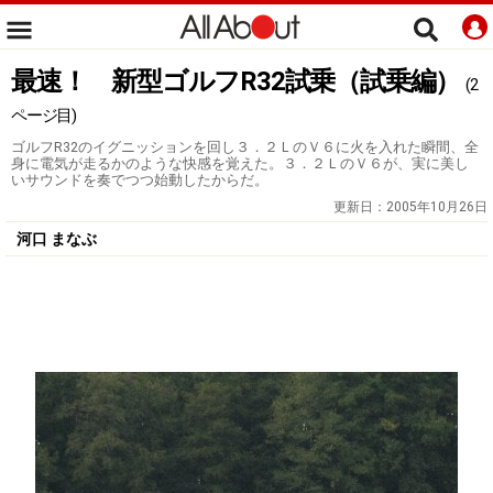
最速！ 新型ゴルフR32試乗（試乗編）
(2
ページ目)
ゴルフR32のイグニッションを回し３．２ＬのＶ６に火を入れた瞬間、全
身に電気が走るかのような快感を覚えた。３．２ＬのＶ６が、実に美し
いサウンドを奏でつつ始動したからだ。
更新日：
2005年10月26日
河口 まなぶ