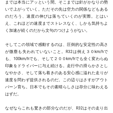
までは本当にアッという間。そこまでは針がかなりの勢
いで上がっていく。ただその先は空力の関係などもある
のだろう、速度の伸びは落ちていくのが実際。とはい
え、これほどの速度までストレスなく、しかも気持ちよ
く加速が続くのだから文句のつけようがない。
そしてこの領域で感動するのは、圧倒的な安定性の高さ
が微塵も失われていないこと。R32は例え３０km/hで
も、100km/hでも、そして２００km/hでも全く変わらぬ
印象をドライバーに与え続ける。走行中の滑らかさとし
なやかさ、そして落ち着きのある安心感に溢れた走りが
速度を問わず提供されるのだ。この辺りはさすがアウト
バーン育ち。日本でもその素晴らしさは存分に味わえる
はずだ。
なぜならこれも驚きの部分なのだが、R32はその走り出