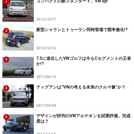
コンパクトの新スタンダード、VW up!
1
2012/10/17
新型シャランとトゥーラン同時登場で競争激化!?
2
2010/12/16
7.5に進化したVWゴルフは今もCセグメントの王者
3
か!?
2017/06/15
ティグアンは“VWの考える未来のクルマ像”か？
4
2017/09/04
デザインが評判のVWアルテオンを試乗評価。完成
5
度は？