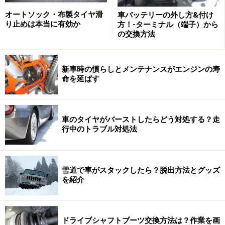
オートソック・布製タイヤ滑
車バッテリーの外し方&付け
り止めは本当に有効か
方！-ターミナル（端子）から
の交換方法
新車時の慣らしとメンテナンスがエンジンの寿
命を延ばす
車のタイヤがバーストしたらどう対処する？走
行中のトラブル対処法
ところが、社外ホイールの場合、ほとんどがホイールの
センターホールが大きく開けられているため、クルマ側
のハブセンターに合わせようとするとブカブカで全く合
雪道で車がスタックしたら？脱出方法とグッズ
いません。これはクルマ側のハブセンターの径がメーカ
を紹介
ーや車種によって異なるため、あらかじめ大きめに穴を
開けておくことで、多くのクルマに装着できるようにと
ドライブシャフトブーツ交換方法は？作業を画
考えて設計されているからです。