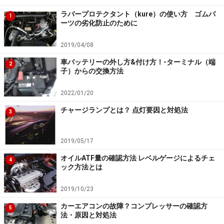
くなるハブリングが有効になる、というのです。
ラバープロテクタント（kure）の使い方 ゴムパ
1
ーツの劣化防止のために
基本はテーパーナットを均等に締め込んで
2019/04/08
センターを出す
車バッテリーの外し方&付け方！-ターミナル（端
2
子）からの交換方法
2022/01/20
ハブリングを実際に装着してみたところ。確かにホイール
をセンターに合わせやすくなる
チャージランプとは？ 点灯要因と対処法
3
ハブリングを使って、ホイール側のセンターホールとハ
2019/05/17
ブセンターの径を合わせることで、確かにホイールはハ
オイルATF量の確認方法 レベルゲージによるチェ
ブのセンターに付きやすくなります。ただし、ハブリン
4
ック方法とは
グもそれほどタイトな寸法で作られているわけではあり
ませんから、ホイールにはめても若干の隙間がありま
2019/10/23
す。つまり厳密な意味では、ハブリングだけではホイー
カーエアコンの故障？コンプレッサーの確認方
5
法・原因と対処法
ルはセンターに来ないのです。