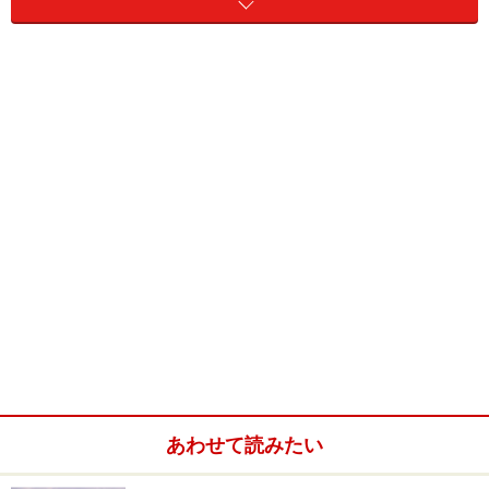
では、なぜこうしたパーツが必要になるのでしょう
か？ もともと純正のホイールでは、ホイール中心に空
いたセンターホールがクルマ側のセンターハブとピッタ
リと一致するように作られています（中には例外もあり
ますが……）。そのため、ホイールをハブに乗せた時点で
あわせて読みたい
ある程度正確にホイールがハブ面のセンターに取り付け
られるようになります。