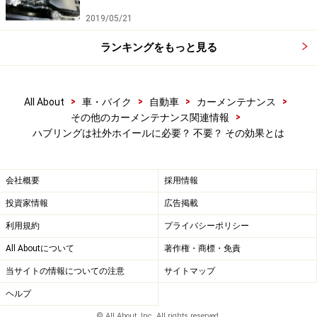
2019/05/21
ホイールをしっかりハブのセンターに合わせるのは、や
ランキングをもっと見る
はりナット（もしくはボルト）の役目なのです。ハブリ
ングを使って、あらかじめホイールをセンター近くにセ
ットすることも確かに有効ではありますが、最終的には
>
>
>
>
All About
車・バイク
自動車
カーメンテナンス
しっかりとナットで締め込むことが重要なのです。ハブ
>
その他のカーメンテナンス関連情報
リングを使わないとナットが緩みやすかったり、振動が
ハブリングは社外ホイールに必要？ 不要？ その効果とは
出るというのなら、ナットの締め方を見直してみると改
善することもあるかもしれません。
会社概要
採用情報
投資家情報
広告掲載
ホイールを正確にハブのセンターにセットするには、ま
利用規約
プライバシーポリシー
ず各ナットを手で回るところまで締め込みます。そこか
らトルクレンチを使って、規定値の半分くらい（国産車
All Aboutについて
著作権・商標・免責
であれば約50Nm）のトルクで締め込み、次に2/3のトル
当サイトの情報についての注意
サイトマップ
ク、最後に規定値で締め込むというように、徐々にトル
ヘルプ
クを掛けてゆくイメージで行います。締め込む順番は、
© All About, Inc. All rights reserved.