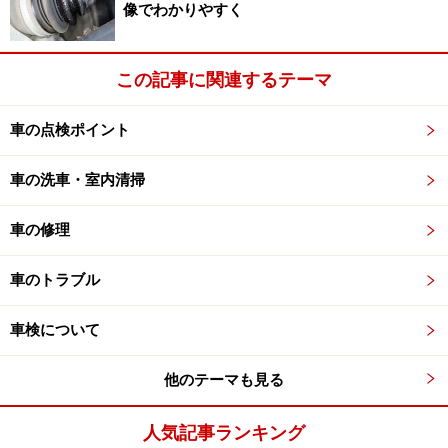
像でわかりやすく
ただし、社外ホイールでは、60度テーパーナットが採用
この記事に関連するテーマ
されることが多く、ナットを均等に締め込んでゆけば、
多くの場合、しっかりとセンターが出る構造となってい
車の点検ポイント
ますが、ホイールの種類などによっては、アバウトにナ
ットを締め込んだだけでは、しっかりとセンターが出
車の洗車・室内清掃
ず、ナットが緩みやすかったり、走行時に振動（シミ
ー）が発生するケースもあるようです。
車の修理
車のトラブル
ハブリング製品例。購入の際はサイズに注意
車検について
他のテーマも見る
そんなときに、ホイールのセンターホールとハブセンタ
ーの隙間を埋め、ホイールをハブの中心にセットしやす
人気記事ランキング