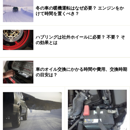
冬の車の暖機運転はなぜ必要？ エンジンをか
けて時間を置くべき？
こちらは製品に添付されていた資料。ハブリングはこのよ
うにハブとホイールの間に取り付ける
ハブリングは社外ホイールに必要？ 不要？ そ
の効果とは
特に輸入車に多く見られるように、ハブ側にボルトが打
ってあるのではなく、ホイール側からボルトを締め込む
タイプのクルマでは、ホイールがしっかりとハブの中心
車のオイル交換にかかる時間や費用、交換時期
にセットされないとホイールを装着することすらままな
の目安は？
りません。国産車でもトヨタやミツビシなどの純正アル
ミホイールでは、一般的な60度テーパーナットではな
く、平座ナットが採用されていることが多く、やはりセ
ンターが合わないと装着はかなり大変だと思います。