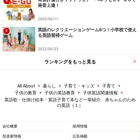
4
発音上達！
2003/06/11
英語のレクリエーションゲーム6つ！小学校で使え
5
る英語習得ゲーム
2022/06/23
ランキングをもっと見る
>
>
>
>
All About
暮らし
子育て・キッズ
子育て
>
>
>
子供の教育
子供の英語教育
子供英語関連情報
英語歌・仕掛け絵本・英語子育て本など一挙紹介 赤ちゃんのため
の英語（１）
会社概要
採用情報
投資家情報
広告掲載