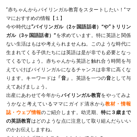
“赤ちゃんからバイリンガル教育をスタートしたい！”マ
マにおすすめの情報【１】
今や時代は
“バイリンガル（2ヶ国語話者）”や“トリリン
ガル（3ヶ国語話者）”
を求めています。特に英語と関係
ない生活はもはや考えられませんね。このような時代に
生まれてくる子供たちには英語は是が非でも必要となっ
てくるでしょう。赤ちゃんから英語と触れ合う時間を与
えていけばバイリンガルになるチャンスは非常に高くな
ります。キーワードは
「音」
。英語を一つの
音
として与
えてあげましょう。
出産にあわせて今年から
バイリンガル教育
をやってみよ
うかなと考えているママにガイド清水から
教材・情報
誌・ウェブ情報
のご紹介します。幼児期、
特に３歳まで
の英語教育
はどのような点に注意して取り組んだらいい
のかお伝えしますね。