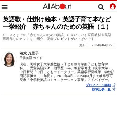
英語歌・仕掛け絵本・英語子育て本など
一挙紹介 赤ちゃんのための英語（１）
０～３才までの「赤ちゃんのための英語」に向いている家庭教材や英語
環境作りのヒントをご紹介。読者プレゼントがいっぱいです！
更新日：
2004年04月27日
清水 万里子
子供英語 ガイド
現在、岡崎女子大学准教授（子ども教育学部子ども教育学
科）。児童英語講師、指導歴39年。教育学修士（岐阜大学）。
中日新聞「中日こどもウイークリー」英語学習面執筆、学校訪
問記事担当（11年間）。2013年4月～2023年3月まで岐阜県可
児市「小学校英語コミュニケーション事業」アドバイザー。
プロフィール詳細
執筆記事一覧