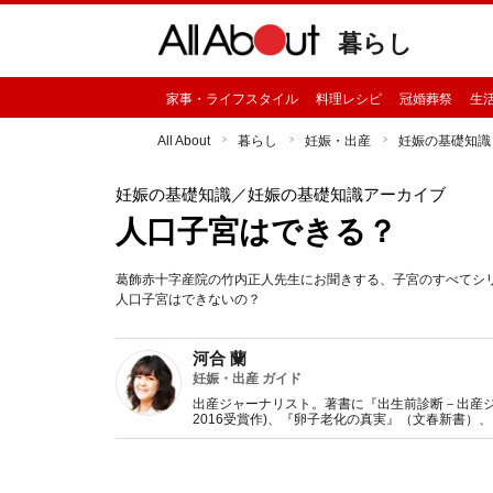
暮らし
家事・ライフスタイル
料理レシピ
冠婚葬祭
生
All About
暮らし
妊娠・出産
妊娠の基礎知識
妊娠の基礎知識
／妊娠の基礎知識アーカイブ
人口子宮はできる？
葛飾赤十字産院の竹内正人先生にお聞きする、子宮のすべてシ
人口子宮はできないの？
河合 蘭
妊娠・出産 ガイド
出産ジャーナリスト。著書に『出生前診断－出産ジ
2016受賞作)、『卵子老化の真実』（文春新書
ない』 （NHK出版）など。