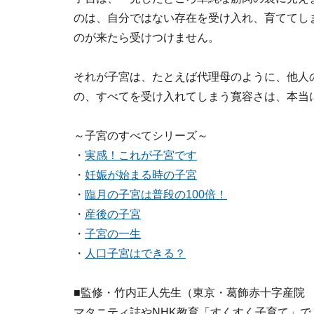
のは、自分ではない存在を受け入れ、育ててし
のが来たら受けつけません。
それが子宮は、たとえば代理母のように、他人
の、すべてを受け入れてしまう寛容さは、本当
～子宮のすべてシリーズ～
・
実感！これが子宮です
・
妊娠が始まる時の子宮
・
臨月の子宮は普段の100倍！
・
産後の子宮
・
子宮の一生
・
人口子宮はできる？
■監修・竹内正人先生（東京・葛飾赤十字産院
マタニティ誌やNHK教育「すくすく子育て」