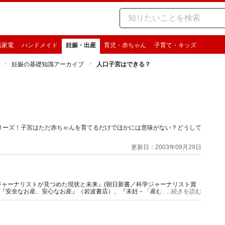
活家電
ハンドメイド
妊娠・出産
育児・赤ちゃん
子育て・キッズ
妊娠の基礎知識アーカイブ
人口子宮はできる？
リーズ！子宮はただ赤ちゃんを育てるだけでほかには意味がない？どうして
更新日：2003年09月29日
ャーナリストが見つめた現状と未来』(朝日新書／科学ジャーナリスト賞
）、『安全なお産、安心なお産』（岩波書店）、『未妊－「産む」と決められ
...続きを読む