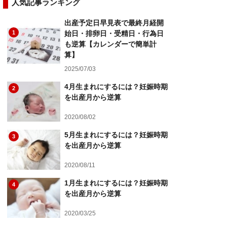
人気記事ランキング
出産予定日早見表で最終月経開
1
始日・排卵日・受精日・行為日
も逆算【カレンダーで簡単計
算】
2025/07/03
4月生まれにするには？妊娠時期
2
を出産月から逆算
2020/08/02
5月生まれにするには？妊娠時期
3
を出産月から逆算
2020/08/11
1月生まれにするには？妊娠時期
4
を出産月から逆算
2020/03/25