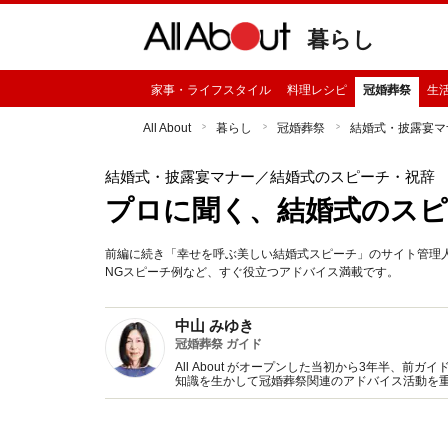
暮らし
家事・ライフスタイル
料理レシピ
冠婚葬祭
生
All About
暮らし
冠婚葬祭
結婚式・披露宴マ
結婚式・披露宴マナー
／結婚式のスピーチ・祝辞
プロに聞く、結婚式のスピ
前編に続き「幸せを呼ぶ美しい結婚式スピーチ」のサイト管理
NGスピーチ例など、すぐ役立つアドバイス満載です。
中山 みゆき
冠婚葬祭 ガイド
All About がオープンした当初から3年半、
知識を生かして冠婚葬祭関連のアドバイス活動を