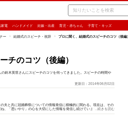
活家電
ハンドメイド
妊娠・出産
育児・赤ちゃん
子育て・キッズ
ナー
結婚式のスピーチ・祝辞
プロに聞く、結婚式のスピーチのコツ（後編
ーチのコツ（後編）
人の鈴木英世さんにスピーチのコツを伺ってきました。スピーチの時間や
更新日：2014年06月02日
前ガイドの夫と共に冠婚葬祭についての情報発信に積極的に関わる。現在は、その
重ね、「思いやり」の心を大切にした情報を発信し続けています。
...続きを読む