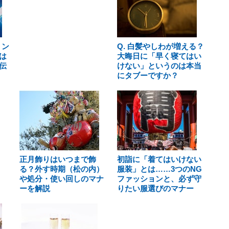
ミン
Q. 白髪やしわが増える？
は
大晦日に「早く寝てはい
伝
けない」というのは本当
にタブーですか？
正月飾りはいつまで飾
初詣に「着てはいけない
る？外す時期（松の内）
服装」とは……3つのNG
や処分・使い回しのマナ
ファッションと、必ず守
ーを解説
りたい服選びのマナー