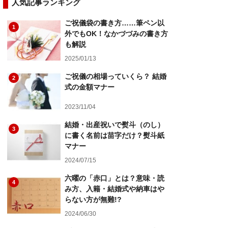
人気記事ランキング
ご祝儀袋の書き方……筆ペン以
1
外でもOK！なかづづみの書き方
も解説
2025/01/13
ご祝儀の相場っていくら？ 結婚
2
式の金額マナー
2023/11/04
結婚・出産祝いで熨斗（のし）
3
に書く名前は苗字だけ？熨斗紙
マナー
2024/07/15
六曜の「赤口」とは？意味・読
4
み方、入籍・結婚式や納車はや
らない方が無難!?
2024/06/30