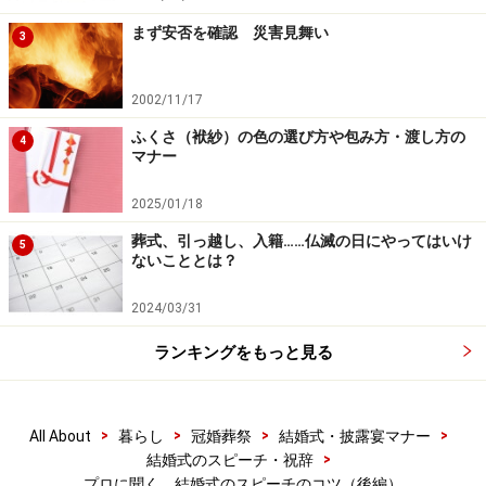
まず安否を確認 災害見舞い
3
2002/11/17
ふくさ（袱紗）の色の選び方や包み方・渡し方の
4
マナー
2025/01/18
葬式、引っ越し、入籍……仏滅の日にやってはいけ
5
ないこととは？
2024/03/31
ランキングをもっと見る
>
>
>
>
All About
暮らし
冠婚葬祭
結婚式・披露宴マナー
>
結婚式のスピーチ・祝辞
プロに聞く、結婚式のスピーチのコツ（後編）