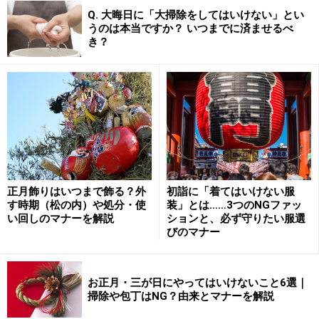
Q. 大晦日に「大掃除をしてはいけない」とい
うのは本当ですか？ いつまでに済ませるべ
き？
正月飾りはいつまで飾る？外
初詣に「着てはいけない服
す時期（松の内）や処分・使
装」とは……3つのNGファッ
い回しのマナーを解説
ションと、必ず守りたい服選
びのマナー
お正月・三が日にやってはいけないこと6選｜
掃除や包丁はNG？由来とマナーを解説