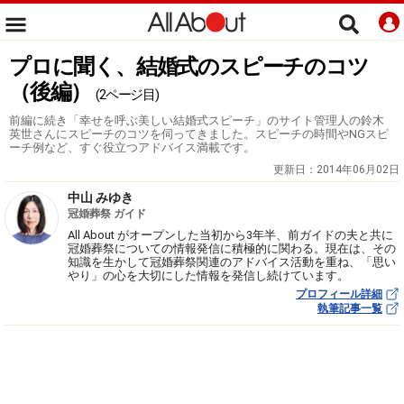
プロに聞く、結婚式のスピーチのコツ
（後編）
(2ページ目)
前編に続き「幸せを呼ぶ美しい結婚式スピーチ」のサイト管理人の鈴木
英世さんにスピーチのコツを伺ってきました。スピーチの時間やNGスピ
ーチ例など、すぐ役立つアドバイス満載です。
更新日：
2014年06月02日
中山 みゆき
冠婚葬祭 ガイド
All About がオープンした当初から3年半、前ガイドの夫と共に
冠婚葬祭についての情報発信に積極的に関わる。現在は、その
知識を生かして冠婚葬祭関連のアドバイス活動を重ね、「思い
やり」の心を大切にした情報を発信し続けています。
プロフィール詳細
執筆記事一覧