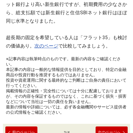
ット銀行より高い新生銀行ですが、初期費用の少なさか
ら、総支払額では新生銀行と住信SBIネット銀行はほぼ
同じ水準となりました。
超長期の固定を希望している人は「フラット35」も検討
の価値あり。
次のページ
で比較してみましょう。
※記事内容は執筆時点のものです。最新の内容をご確認くださ
い。
本記事の内容は一般的な情報提供を目的としており、特定の金融
商品や投資行動を推奨するものではありません。
投資や資産運用に関する最終的なご判断はご自身の責任において
行ってください。
掲載情報の正確性・完全性については十分に配慮しております
が、その内容を保証するものではなく、これに基づく損失・損害
などについて当社は一切の責任を負いません。
最新の情報や詳細については、必ず各金融機関やサービス提供者
の公式情報をご確認ください。
前のページへ
次のページへ
2
/
4