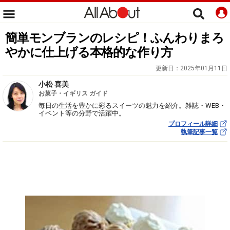
簡単モンブランのレシピ！ふんわりまろ
やかに仕上げる本格的な作り方
更新日：
2025年01月11日
小松 喜美
お菓子・イギリス ガイド
毎日の生活を豊かに彩るスイーツの魅力を紹介。雑誌・WEB・
イベント等の分野で活躍中。
プロフィール詳細
執筆記事一覧