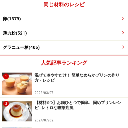
同じ材料のレシピ
型に流し入れて焼く
3
卵(1379)
20cmのスクエア型にわら半紙をしき、生地を流し入れ
薄力粉(521)
て、カードで平らにします。
グラニュー糖(405)
180℃に予熱しておいたオーブンで12分焼きます。
人気記事ランキング
混ぜて冷やすだけ！ 簡単なめらかプリンの作り
1
方・レシピ
2023/03/07
【材料3つ】お鍋ひとつで簡単、固めプリンレシ
2
ピ…レトロな喫茶店風
2024/07/02