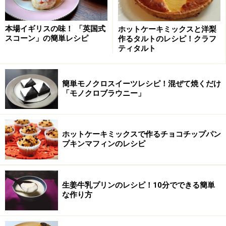
ふんわりまろやか簡単モンブランの作り
方・手順
本場イギリスの味！ 「英国式
ホットケーキミックスと洋梨
■
スポンジを焼く
スコーン」の簡単レシピ
作るタルトのレシピ！クラフ
ティタルト
卵・グラニュー糖を合わせて泡立てる
1
卵は室温に戻しておきます。オーブンを180℃に予熱し
簡単モノクロスイーツレシピ！混ぜて焼くだけ
ておきます。
「モノクロブラウニー」
卵・グラニュー糖をボウルに入れ、60℃くらいの湯煎に
かけながら、全体がもったりと白っぽくなり、泡立て機
ホットケーキミックスで作るチョコチップパン
プキンマフィンのレシピ
を持ち上げたらリボン状に生地が落ちるくらいまで、ハ
ンドミキサーの高速で泡立てます。
生姜牛乳プリンのレシピ！10分でできる簡単
な作り方