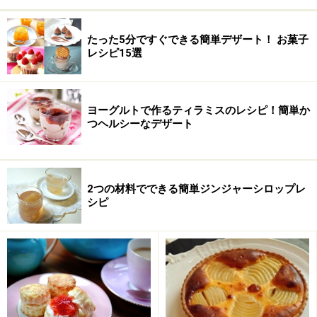
たった5分ですぐできる簡単デザート！ お菓子
レシピ15選
ヨーグルトで作るティラミスのレシピ！簡単か
つヘルシーなデザート
■
マロンクリーム
マロンペースト
250g(1缶分)
2つの材料でできる簡単ジンジャーシロップレ
シピ
生クリーム
200ml
ラム酒
小さじ2
粉砂糖
適宜