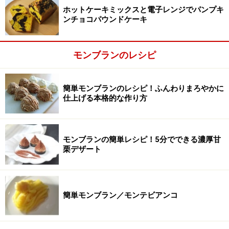
ホットケーキミックスと電子レンジでパンプキ
ンチョコパウンドケーキ
モンブランのレシピ
簡単モンブランのレシピ！ふんわりまろやかに
仕上げる本格的な作り方
モンブランの簡単レシピ！5分でできる濃厚甘
栗デザート
薄力粉を加え混ぜる
2
簡単モンブラン／モンテビアンコ
2回ふるっておいた薄力粉を加え、ゴムべらを使って、
ボウルの底から切るように、全体が完全に混ざるまでよ