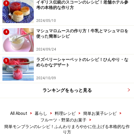
イギリス伝統のスコーンのレシピ！老舗ホテル参
3
考の本格的な作り方
2024/05/10
マシュマロムースの作り方！牛乳とマシュマロを
4
使った簡単レシピ
2024/09/24
ラズベリーシャーベットのレシピ！ひんやり・な
5
めらかなデザート
あら熱を取る
4
中央を触ってみて、弾力があるようなら焼き上がり。型
2024/10/09
から外し、紙をつけたままケーキクーラーの上であら熱
ランキングをもっと見る
を取ります。
あら熱が取れたら、表面が乾かないようラップをかけて
>
>
>
>
All About
暮らし
料理レシピ
簡単お菓子レシピ
>
フルーツ・野菜のお菓子
おきます。
簡単モンブランのレシピ！ふんわりまろやかに仕上げる本格的な作
り方