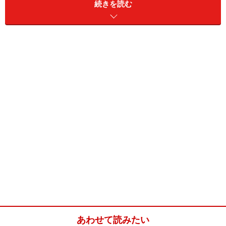
続きを読む
35%の生クリームを使って、ふんわりと軽い食感に仕上
げました。冷蔵庫で1時間程度落ち着かせてから食べる
と、全体がなじんでよりおいしくなりますよ。
ふんわりまろやか簡単モンブラン(9個分)
■
スポンジ
卵
2個
薄力粉
30g
グラニュー糖
40g
あわせて読みたい