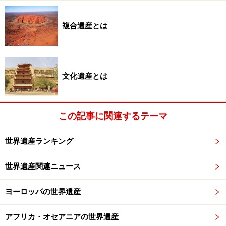
殿であり、ガンダ族の聖地となっていた王墓が焼失。13
世紀から続くブガンダの貴重な建築であり、再建が望ま
複合遺産とは
れている。
■アツィナナナの雨林
文化遺産とは
Rainforests of the Atsinanana
マダガスカル、2007年、(ix)(x)
アツィナナナでは、木々の伐採やキツネザルの密猟等が
この記事に関連するテーマ
禁止されているにも関わらず対策が不十分で、違法な材
木等が市場に出回ってしまっている。これを防ぐ方策の
世界遺産ランキング
推進が求められた。
世界遺産関連ニュース
■エバーグレーズ国立公園
ヨーロッパの世界遺産
Everglades National Park
アメリカ、1979年、(viii)(ix)(x)
アフリカ・オセアニアの世界遺産
2007年に一旦危機遺産リストから外されたが、河川の流