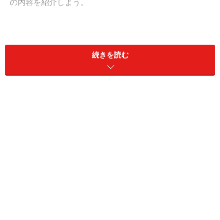
の内容を紹介しよう。
なお、新たに登録されたり拡大された世界遺産の日本語
名はガイドが適当に訳したもので、正式なものではな
続きを読む
い。世界遺産とは世界遺産リストに記載された物件を示
し、そのリストは英語とフランス語で書かれている。と
いうことで、記載した英語名が正式名称となる。
危機遺産リストの変更
これまで31件が危機遺産リストに登録されていたが、エ
クアドルの「ガラパゴス諸島」が削除され、新たに4件
が加えられた。これで危機遺産リスト記載の物件数は34
となった。