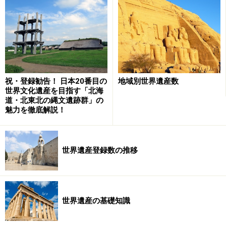
られ、また今後も遺産保護に努めるということで、危機
遺産リストより外された。
＜危機遺産入り＞
■バグラティ大聖堂とゲラティ修道院
Bagrati Cathedral and Gelati Monastery
祝・登録勧告！ 日本20番目の
地域別世界遺産数
世界文化遺産を目指す「北海
グルジア、1994年、(iv)
道・北東北の縄文遺跡群」の
グルジアでは10～11世紀に建築されたバグラティ大聖堂
魅力を徹底解説！
の再建計画が持ち上がっているが、その計画が真正性と
完全性を損ないかねないものとして、危機遺産リストに
世界遺産登録数の推移
登録された。
■カスビのブガンダ歴代国王の墓
Tombs of Buganda Kings at Kasubi
世界遺産の基礎知識
ウガンダ、2001年、(i)(iii)(iv)(vi)
2010年3月16日、18～19世紀に栄えたブガンダ王国の宮