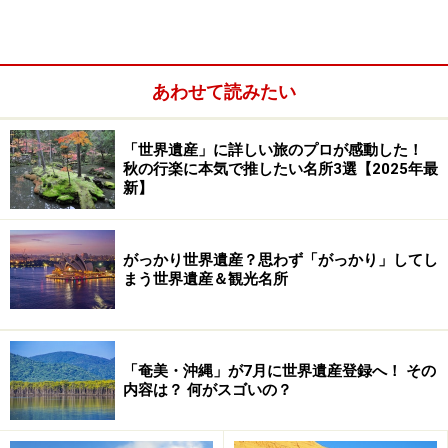
あわせて読みたい
「世界遺産」に詳しい旅のプロが感動した！
秋の行楽に本気で推したい名所3選【2025年最
新】
がっかり世界遺産？思わず「がっかり」してし
まう世界遺産＆観光名所
＜危機遺産から削除＞
■ガラパゴス諸島
Galapagos Islands
「奄美・沖縄」が7月に世界遺産登録へ！ その
エクアドル、1978年、2001年拡大、(vii)(viii)(ix)(x)
内容は？ 何がスゴいの？
2007年、外来種の侵入、観光客の増加、漁業の拡大等に
より危機遺産入りしたが、エクアドル政府の対策が認め