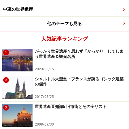
入量は60%も減り、水の富栄養化等で湿地や河川の環境
中東の世界遺産
は悪化。これを懸念したアメリカは自ら危機遺産リスト
入りを提案した。
他のテーマも見る
※記事内容は執筆時点のものです。最新の内容をご確認くださ
人気記事ランキング
い。
※海外を訪れる際には最新情報の入手に努め、「
外務省 海外安全
ホームページ
」を確認するなど、安全確保に十分注意を払ってく
がっかり世界遺産？思わず「がっかり」してしま
1
ださい。
う世界遺産＆観光名所
2023/03/15
次のページへ
1
/
4
シャルトル大聖堂：フランスが誇るゴシック建築
2
の傑作
2017/05/25
世界遺産豆知識5 旧市街とその全リスト
3
2008/09/30