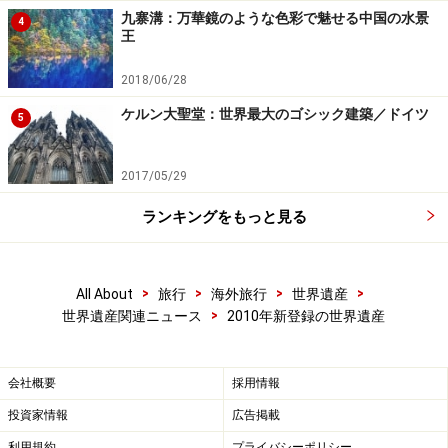
九寨溝：万華鏡のような色彩で魅せる中国の水景
4
王
2018/06/28
ケルン大聖堂：世界最大のゴシック建築／ドイツ
5
2017/05/29
ランキングをもっと見る
>
>
>
>
All About
旅行
海外旅行
世界遺産
>
世界遺産関連ニュース
2010年新登録の世界遺産
会社概要
採用情報
投資家情報
広告掲載
利用規約
プライバシーポリシー