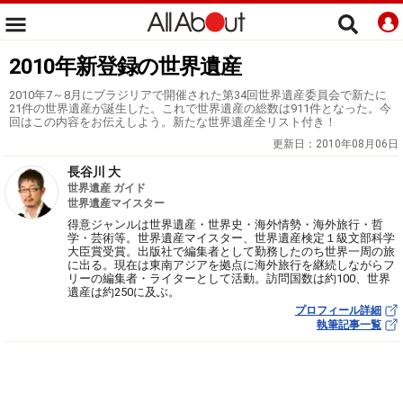
2010年新登録の世界遺産
2010年7～8月にブラジリアで開催された第34回世界遺産委員会で新たに
21件の世界遺産が誕生した。これで世界遺産の総数は911件となった。今
回はこの内容をお伝えしよう。新たな世界遺産全リスト付き！
更新日：
2010年08月06日
長谷川 大
世界遺産 ガイド
世界遺産マイスター
得意ジャンルは世界遺産・世界史・海外情勢・海外旅行・哲
学・芸術等。世界遺産マイスター、世界遺産検定１級文部科学
大臣賞受賞。出版社で編集者として勤務したのち世界一周の旅
に出る。現在は東南アジアを拠点に海外旅行を継続しながらフ
リーの編集者・ライターとして活動。訪問国数は約100、世界
遺産は約250に及ぶ。
プロフィール詳細
執筆記事一覧