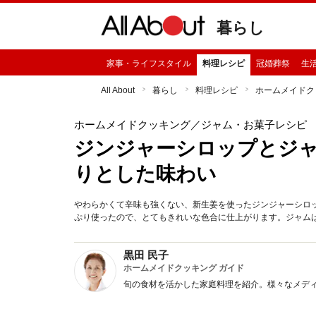
暮らし
家事・ライフスタイル
料理レシピ
冠婚葬祭
生
All About
暮らし
料理レシピ
ホームメイドク
ホームメイドクッキング
／ジャム・お菓子レシピ
ジンジャーシロップとジャ
りとした味わい
やわらかくて辛味も強くない、新生姜を使ったジンジャーシロ
ぷり使ったので、とてもきれいな色合に仕上がります。ジャム
黒田 民子
ホームメイドクッキング ガイド
旬の食材を活かした家庭料理を紹介。様々なメデ