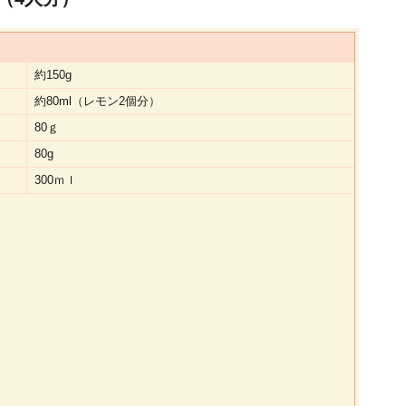
約150g
約80ml（レモン2個分）
80ｇ
80g
300ｍｌ