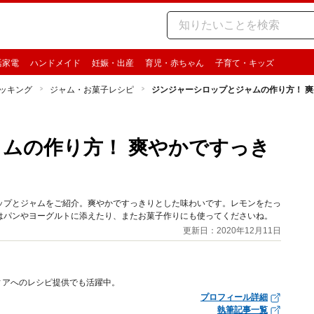
活家電
ハンドメイド
妊娠・出産
育児・赤ちゃん
子育て・キッズ
ッキング
ジャム・お菓子レシピ
ジンジャーシロップとジャムの作り方！ 
ムの作り方！ 爽やかですっき
ップとジャムをご紹介。爽やかですっきりとした味わいです。レモンをたっ
はパンやヨーグルトに添えたり、またお菓子作りにも使ってくださいね。
更新日：2020年12月11日
ィアへのレシピ提供でも活躍中。
プロフィール詳細
執筆記事一覧