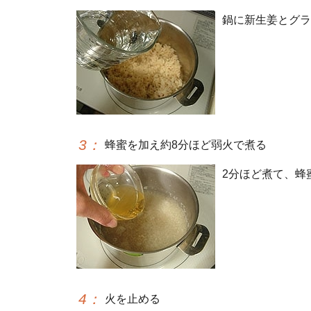
鍋に新生姜とグラ
3
：
蜂蜜を加え約8分ほど弱火で煮る
2分ほど煮て、蜂
4
：
火を止める