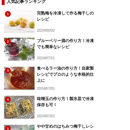
人気記事ランキング
完熟梅を冷凍して作る梅干しの
1
レシピ
2024/05/02
ブルーベリー酒の作り方！冷凍
2
でも簡単なレシピ
2024/07/21
食べるラー油の作り方！自家製
3
レシピでプロのような本格的仕
上に
2024/07/01
味噌玉の作り方！製氷皿で冷凍
4
保存も可！
2024/07/01
やや甘めのはちみつ梅干しレシ
5