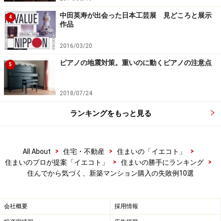
中田英寿が出会った日本工芸展 見どころと展示
4
作品
2016/03/20
ピアノの地震対策。重いのに動くピアノの注意点
5
2018/07/24
ランキングをもっと見る
失敗例4：窓の結露
>
>
>
All About
住宅・不動産
住まいの「イエコト」
>
>
住まいのプロが提案「イエコト」
住まいの勝手にランキング
住んでから気づく、新築マンション購入の失敗例10選
「窓に結露がつくのは当たり前」というのは過去の話になり
つつあります
会社概要
採用情報
冬になると窓ガラスに水滴がびっしりついているのは日