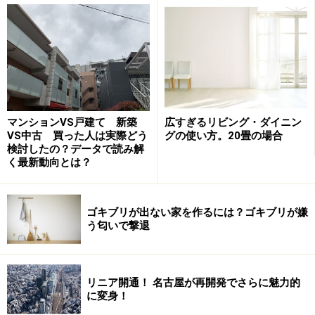
住んで初めての夏に気がついた、家の中が「非常に暑
い」ということに。朝外出して夕方帰宅すると室温が40
度近くもあり、家に入ってまずしなくてはいけないのは
「家中の窓を開けて換気すること」。その後、クーラー
をガンガンにかけるけれどもなかなか涼しくならない。
マンションVS戸建て 新築
広すぎるリビング・ダイニン
仕事の後に疲れた体でそんな家には帰りたくないですよ
VS中古 買った人は実際どう
グの使い方。20畳の場合
検討したの？データで読み解
ね。その家のせいで体調を崩しかねません。部屋が冷え
く最新動向とは？
るまで時間がかかるので、エアコン代も高くついてしま
います。
ゴキブリが出ない家を作るには？ゴキブリが嫌
う匂いで撃退
失敗例2：冬に寒い！
リニア開通！ 名古屋が再開発でさらに魅力的
に変身！