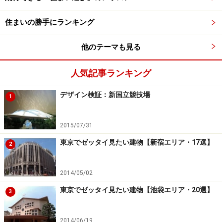
失敗例3：日当たり、眺望
住まいの勝手にランキング
日当たりの良さや眺望を期待してマンションを購入した
他のテーマも見る
のに、数年後に目の前に大きな建物が建ち、お日様が当
たる時間が短くなったうえに眺望も遮られてしまっ
人気記事ランキング
た……、なんてとても悲しい「しまった！」ですよね。
デザイン検証：新国立競技場
1
そのような「しまった」をなくすためには、マンション
を購入する時にモデルルームで敷地の周辺に将来どんな
2015/07/31
建物が建つ可能性があるかよく確認することが大切で
東京でゼッタイ見たい建物【新宿エリア・17選】
2
す。将来にわたり日当たりや眺望を確保できるかどうか
をしっかり見極めてから購入するようにしましょう。
2014/05/02
東京でゼッタイ見たい建物【池袋エリア・20選】
3
2014/06/19