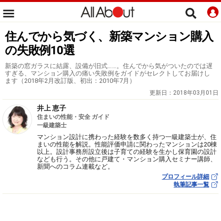
住んでから気づく、新築マンション購入
の失敗例10選
新築の窓ガラスに結露、設備が旧式……。住んでから気がついたのでは遅
すぎる、マンション購入の痛い失敗例をガイドがセレクトしてお届けし
ます（2018年2月改訂版、初出：2010年7月）
更新日：
2018年03月01日
井上 恵子
住まいの性能・安全 ガイド
一級建築士
マンション設計に携わった経験を数多く持つ一級建築士が、住
まいの性能を解説。性能評価申請に関わったマンションは20棟
以上。設計事務所設立後は子育ての経験を生かし保育園の設計
なども行う。その他に戸建て・マンション購入セミナー講師、
新聞へのコラム連載など。
プロフィール詳細
執筆記事一覧