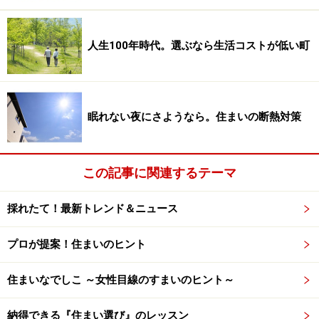
家の中なのに寒いから厚着をしなきゃいけないなんて…
人生100年時代。選ぶなら生活コストが低い町
冬、家の中にいても風邪をひきやすい。寒いので家の中
でも厚着をしている。子どもが布団をはいでいないか心
配で夜中に何度もチェックしている……。家の中にいるの
眠れない夜にさようなら。住まいの断熱対策
に「風邪をひかないか」と心配しなきゃいけないなん
て、そんな家には住みたくないですよね。
この記事に関連するテーマ
さらに「冬に寒い家」が原因で恐ろしい事故につながる
恐れもあります。それは、ヒートショックです。ヒート
採れたて！最新トレンド＆ニュース
ショックとは、家の中の急激な温度差が原因で身体に大
プロが提案！住まいのヒント
きな負担がかかり、心筋梗塞や脳梗塞を引き起こすこと
です。ヒートショックによる死者は年間で1万人以上と
住まいなでしこ ～女性目線のすまいのヒント～
いわれています。
納得できる『住まい選び』のレッスン