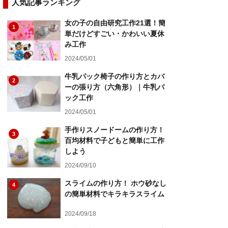
人気記事ランキング
女の子の自由研究工作21選！簡
1
単だけどすごい・かわいい夏休
み工作
2024/05/01
牛乳パック椅子の作り方とカバ
2
ーの張り方（六角形）｜牛乳パ
ック工作
2024/05/01
手作りスノードームの作り方！
3
百均材料で子どもと簡単に工作
しよう
2024/09/10
スライムの作り方！ ホウ砂なし
4
の簡単材料でキラキラスライム
2024/09/18