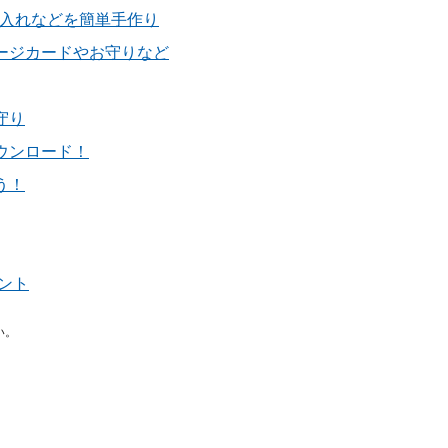
物入れなどを簡単手作り
ージカードやお守りなど
守り
ウンロード！
う！
ント
い。