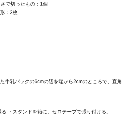
高さで切ったもの：1個
方形：2枚
切った牛乳パックの6cmの辺を端から2cmのところで、直角
張る
・スタンドを箱に、セロテープで張り付ける。