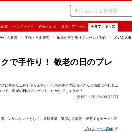
活家電
ハンドメイド
妊娠・出産
育児・赤ちゃん
子育て・キッズ
子供の教育
工作・自由研究
敬老の日手作りプレゼント製作
メガネスタ
クで手作り！ 敬老の日のプレ
の方に複雑な工程もありますが、記事の後半ではお子さんも簡単に作れる工
タンド、敬老の日のプレゼントにいかかでしょうか？
更新日：2019年08月27日
教育コンサルタントとして、原稿執筆、講演など教育・子育てをテーマに活
プロフィール詳細