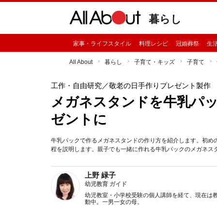
暮らし
家事・ライフスタイル
料理レシピ
冠婚葬祭
生
All About
暮らし
子育て・キッズ
子育て
工作・自由研究
／敬老の日手作りプレゼント製作
メガネスタンドを牛乳パッ
ゼントに
牛乳パックで作るメガネスタンドの作り方を紹介します。初め
程を説明します。親子でも一緒に作れる牛乳パックのメガネス
上野 緑子
幼児教育 ガイド
幼児教室・小学校受験の個人講師を経て、現在は
動中。一男一女の母。