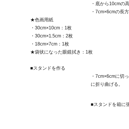
・底から10cmの
・7cm×6cmの長
★色画用紙
・30cm×10cm：1枚
・30cm×1.5cm：2枚
・18cm×7cm：1枚
★袋状になった眼鏡拭き：1枚
■スタンドを作る
・7cm×6cmに
に折り曲げる。
■スタンドを箱に