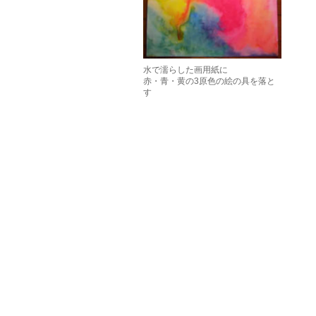
水で濡らした画用紙に
赤・青・黄の3原色の絵の具を落と
す