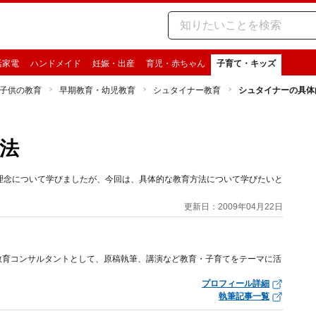
活家電
ハンドメイド
妊娠・出産
育児・赤ちゃん
子育て・キッズ
子供の教育
早期教育・幼児教育
シュタイナー教育
シュタイナーの具体
法
理念について学びましたが、今回は、具体的な教育方法について学びたいと
更新日：2009年04月22日
教育コンサルタントとして、原稿執筆、講演など教育・子育てをテーマに活
プロフィール詳細
執筆記事一覧