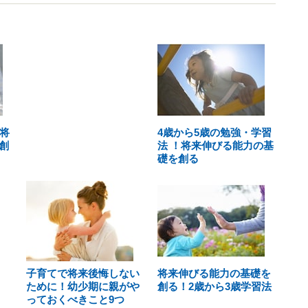
将
4歳から5歳の勉強・学習
創
法 ！将来伸びる能力の基
礎を創る
子育てで将来後悔しない
将来伸びる能力の基礎を
ために！幼少期に親がや
創る！2歳から3歳学習法
っておくべきこと9つ