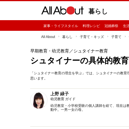
暮らし
家事・ライフスタイル
料理レシピ
冠婚葬祭
生
All About
暮らし
子育て・キッズ
子育て
早期教育・幼児教育
／シュタイナー教育
シュタイナーの具体的教育
「シュタイナー教育の理念を学ぶ」では、シュタイナーの教育
思います。
上野 緑子
幼児教育 ガイド
幼児教室・小学校受験の個人講師を経て、現在は
動中。一男一女の母。