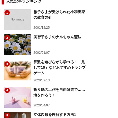
人気記事ランキング
雅子さまが受けられた小和田家
1
の教育方針
2001/12/25
美智子さまのナルちゃん憲法
2
2002/01/07
算数を遊びながら学べる！「足
3
して10」などおすすめトランプ
ゲーム
2020/09/13
折り紙の工作を自由研究で……
4
海を作ろう！
2020/04/07
立体図形を理解する方法1
5