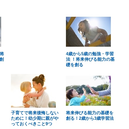
将
4歳から5歳の勉強・学習
創
法 ！将来伸びる能力の基
礎を創る
子育てで将来後悔しない
将来伸びる能力の基礎を
ために！幼少期に親がや
創る！2歳から3歳学習法
っておくべきこと9つ