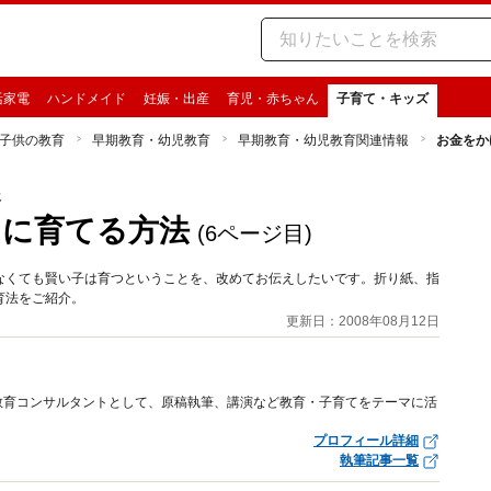
活家電
ハンドメイド
妊娠・出産
育児・赤ちゃん
子育て・キッズ
子供の教育
早期教育・幼児教育
早期教育・幼児教育関連情報
お金をか
報
もに育てる方法
(6ページ目)
なくても賢い子は育つということを、改めてお伝えしたいです。折り紙、指
育法をご紹介。
更新日：2008年08月12日
教育コンサルタントとして、原稿執筆、講演など教育・子育てをテーマに活
プロフィール詳細
執筆記事一覧