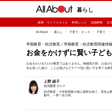
暮らし
家事・ライフスタイル
料理レシピ
冠婚葬祭
生
All About
暮らし
子育て・キッズ
子育て
早期教育・幼児教育
／早期教育・幼児教育関連情
お金をかけずに賢い子ど
お金をかけるだけが教育ではありません。物価高の折、お金が
先を使った遊び、ことば遊びなどテーマ別に賢い子を育てる教
上野 緑子
幼児教育 ガイド
幼児教室・小学校受験の個人講師を経て、現在は
動中。一男一女の母。