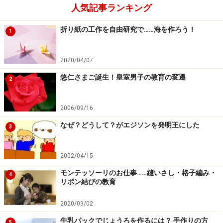
人気記事ランキング
折り紙の工作を自由研究で……海を作ろう！
1
2020/04/07
悠仁さまご誕生！皇室男子の教育の変遷
2
2006/09/16
なぜ？どうして？がエジソンを発明王にした
3
2002/04/15
モンテッソーリのお仕事……縫いさし・格子編み・
4
リボン結びの教育
2020/03/02
牛乳パックでじょうろを作るには？ 手作りの方
5