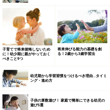
将来伸びる能力の基礎を創
子育てで将来後悔しないため
る！2歳から3歳学習法
に！幼少期に親がやっておく
べきこと9つ
幼児期から学習習慣をつけるべき理由…タイミ
ング・進め方
子供の算数遊び！ 家庭で簡単にできる幼児の
遊び5選