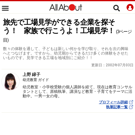
旅先で工場見学ができる企業を探そ
う！ 家族で行こうよ！工場見学！
(3ページ
目)
数々の体験を通して、子どもは新しい何かを学び取り、それを次の興味
へとつなげます。ですから、幼児期からできるだけ多くの体験をさせた
いものです。見学できる工場を地域別にご紹介！！
更新日：
2002年07月03日
上野 緑子
幼児教育 ガイド
幼児教室・小学校受験の個人講師を経て、現在は教育コンサル
タントとして、原稿執筆、講演など教育・子育てをテーマに活
動中。一男一女の母。
プロフィール詳細
執筆記事一覧