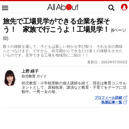
旅先で工場見学ができる企業を探そ
う！ 家族で行こうよ！工場見学！
(6ページ
目)
数々の体験を通して、子どもは新しい何かを学び取り、それを次の興味
へとつなげます。ですから、幼児期からできるだけ多くの体験をさせた
いものです。見学できる工場を地域別にご紹介！！
更新日：
2002年07月03日
上野 緑子
幼児教育 ガイド
幼児教室・小学校受験の個人講師を経て、現在は教育コンサル
タントとして、原稿執筆、講演など教育・子育てをテーマに活
動中。一男一女の母。
プロフィール詳細
執筆記事一覧