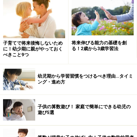
将来伸びる能力の基礎を創
子育てで将来後悔しないため
る！2歳から3歳学習法
に！幼少期に親がやっておく
べきこと9つ
幼児期から学習習慣をつけるべき理由…タイミ
ング・進め方
子供の算数遊び！ 家庭で簡単にできる幼児の
遊び5選