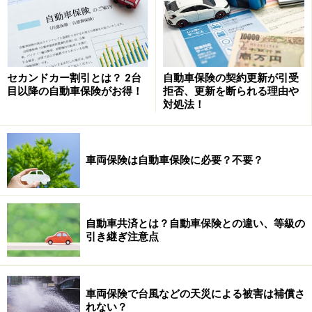
この値上げの中身ですが、ストレートに保険料がアップ
するものもあれば、保険料は変わらないけど補償内容が
変更になっているものもあります。例えば人身傷害補償
セカンドカー割引とは？ 2台
自動車保険の契約更新が引受
で、歩行中や他の車に乗っている事故も補償されていた
目以降の自動車保険がお得！
拒否、更新を断られる理由や
はずが、改定後は補償が取りやめになっている…など。
対処法！
2010年7月以降はこういった実質的な値上げも増えそう
なので、確認が必要です。
車両保険は自動車保険に必要？不要？
※記事内容は執筆時点のものです。最新の内容をご確認くださ
い。
本記事の内容は一般的な情報提供を目的としており、特定の金融
自動車共済とは？自動車保険との違い、等級の
商品や投資行動を推奨するものではありません。
引き継ぎ注意点
投資や資産運用に関する最終的なご判断はご自身の責任において
行ってください。
掲載情報の正確性・完全性については十分に配慮しております
が、その内容を保証するものではなく、これに基づく損失・損害
などについて当社は一切の責任を負いません。
車両保険で台風などの天災による被害は補償さ
最新の情報や詳細については、必ず各金融機関やサービス提供者
れない？