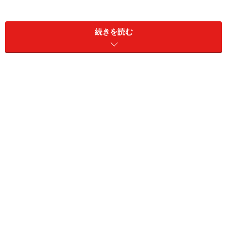
続きを読む
ところが「事故を起こしてもいないし、保険も使ってな
い、等級も上がっているのに更新後は値上がりしてい
る！」というケースがあります。これは契約者の落ち度
や、計算ミスではなく、次のような理由によるもので
す。
ホントのワケ その1
保険会社の料率改定