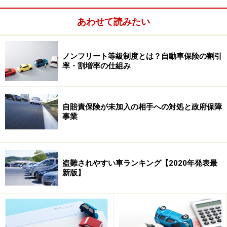
近年の損保各社では「入ってくるお金が少ないのに出て
あわせて読みたい
いくお金が増える」という、収益のバランスが崩れてし
まう状態が続いています。これにともない、各社とも保
ノンフリート等級制度とは？自動車保険の割引
険料の基本となる料率を改定し値上げとなる…というの
率・割増率の仕組み
が大きな要因です。
自賠責保険が未加入の相手への対処と政府保障
事業
盗難されやすい車ランキング【2020年発表最
新版】