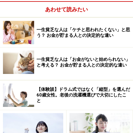
あわせて読みたい
一生貧乏な人は「ケチと思われたくない」と思
う？ お金が貯まる人との決定的な違い
一生貧乏な人は「お金がないと始められない」
と考える？ お金が貯まる人との決定的な違い
給付対象は、一定の要件を満たす60歳以上65歳未満の雇
用保険の被保険者。ここがポイントです。高年齢雇用継
【体験談】ドラム式ではなく「縦型」を選んだ
続給付は、60歳以降雇用保険に加入して働く人に対して
60歳女性。老後の洗濯機選びで大切にしたこ
と
給付されるものなのです。
高年齢雇用継続給付には、基本手当を受給せず継続雇用
される人に対して給付する「高年齢雇用継続基本給付