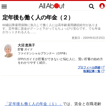
定年後も働く人の年金（２）
60歳以降雇用保険に加入して働く人には高年齢雇用継続給付がありま
す。定年後に賃金がグ～ンと下がってもちょっぴり安心です。でも年金
がカットされる人も……。
更新日：
2009年02月25日
大沼 恵美子
貯蓄 ガイド
ファイナンシャルプランナー（CFP®）
CFPのガイドが貯蓄ができないと悩む人に、賢い貯蓄の始め方
をわかりやすく紹介。
プロフィール詳細
執筆記事一覧
「定年後も働く人の年金（１）」
では、賃金と在職老齢