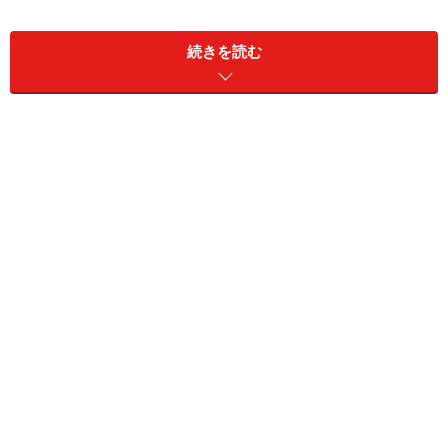
未満」に設定している理由のひとつは、「在職老齢年金
との併給調整」です。そして、隠れたもうひとつの理由
続きを読む
が「高年齢雇用継続給付」です。
高年齢雇用継続給付とは
高年齢者の就業意欲を喚起し、65歳までの雇用の継続を
援助・促進することを目的とするものです。60歳以降も
働き続けたり再就職した人の賃金が、60歳時点の賃金の
75％未満に下がった場合に、雇用保険から給付されま
す。