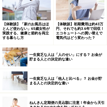
金」と、60歳以上で基本手当を受給中に再就職した人に
対して給付する「高年齢再就職給付金」があります。
【体験談】「家のお風呂はほ
【体験談】初期費用は約43万
とんど使わない」65歳女性が
円、それでも約3.6年で回収！
実践する、健康と節約を両立
エコキュートへの買い替えで
する暮らし方
電気代はどう変わった？
一生貧乏な人は「人のせい」にする？ お金が
貯まる人との決定的な違い
■高年齢雇用継続基本給付金については
こちら
■高年齢再就職給付金については
こちら
一生貧乏な人は「他人と比べる」？ お金が貯
まる人との決定的な違い
■在職老齢年金と高年齢雇用継続給付との併給調整につ
いては
こちら
■在職老齢年金と高年齢雇用継続給付との併給調整の計
ねんきん定期便の見込額に注意！年金から天引
算例は
こちら