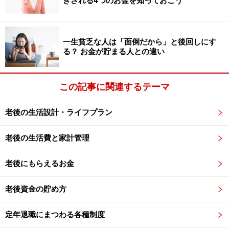
きされる4つのお金を知っておこう
※記事内容は執筆時点のものです。最新の内容をご確認くださ
い。
本記事の内容は一般的な情報提供を目的としており、特定の金融
一生貧乏な人は「面倒だから」と後回しにす
商品や投資行動を推奨するものではありません。
る？ お金が貯まる人との違い
投資や資産運用に関する最終的なご判断はご自身の責任において
行ってください。
掲載情報の正確性・完全性については十分に配慮しております
が、その内容を保証するものではなく、これに基づく損失・損害
この記事に関連するテーマ
などについて当社は一切の責任を負いません。
最新の情報や詳細については、必ず各金融機関やサービス提供者
の公式情報をご確認ください。
老後の生活設計・ライフプラン
老後の生活費と家計管理
次のページへ
1
/
5
老後にもらえるお金
老後資金の貯め方
定年退職にまつわる各種制度