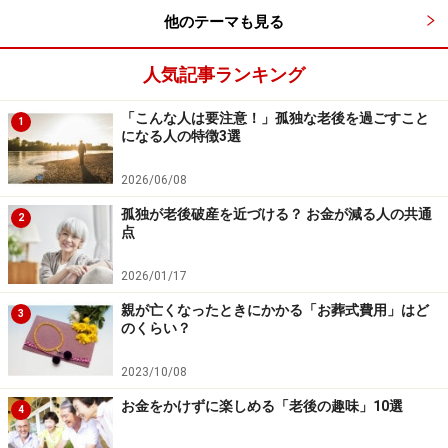
他のテーマも見る
人気記事ランキング
「こんな人は要注意！」孤独な老後を過ごすこと
1
になる人の特徴3選
2026/06/08
孤独が老後破産を近づける？ お金が減る人の共通
2
点
2026/01/17
親が亡くなったときにかかる「お葬式費用」はど
3
のくらい？
2023/10/08
お金をかけずに楽しめる「老後の趣味」10選
4