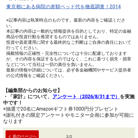
東京都にある病院の差額ベッド代を徹底調査！2014
※記事内容は執筆時点のものです。最新の内容をご確認くださ
い。
本記事の内容は一般的な情報提供を目的としており、特定の金融
商品や投資行動を推奨するものではありません。
投資や資産運用に関する最終的なご判断はご自身の責任において
行ってください。
掲載情報の正確性・完全性については十分に配慮しております
が、その内容を保証するものではなく、これに基づく損失・損害
などについて当社は一切の責任を負いません。
最新の情報や詳細については、必ず各金融機関やサービス提供者
の公式情報をご確認ください。
【編集部からのお知らせ】
・「家計」について、
アンケート（2026/8/31まで）
を実施
中です！
※抽選で20名にAmazonギフト券1000円分プレゼント
※謝礼付きの限定アンケートやモニター企画に参加が可能に
なります
前のページへ
2
/
2