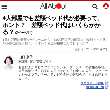
4人部屋でも差額ベッド代が必要って、
ホント？ 差額ベッド代はいくらかか
る？
(2ページ目)
1日21万円の豪華なVIPルームから、1,000円以下の病室まで差額ベッド代
が必要な病室も様々。一体いくら位が相場なんでしょうか？
更新日：
2005年06月22日
山口 京子
家計簿・家計管理 ガイド
お金好きが高じてファイナンシャルプランナーの資格を取得。
毎日着物生活。お茶の先生ではなく「お金」の先生、ファイナ
ンシャルプランナー。テレビや全国の講演会で、お金の話をす
る日々。
プロフィール詳細
執筆記事一覧