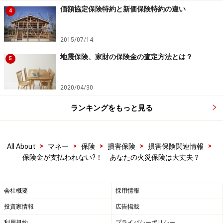
価額協定保険特約と新価保険特約の違い
4
2015/07/14
地震保険、家財の保険金の査定方法とは？
5
2020/04/30
ランキングをもっと見る
>
>
>
>
>
All About
マネー
保険
損害保険
損害保険関連情報
保険金が支払われない?！ あなたの火災保険は大丈夫？
会社概要
採用情報
投資家情報
広告掲載
利用規約
プライバシーポリシー