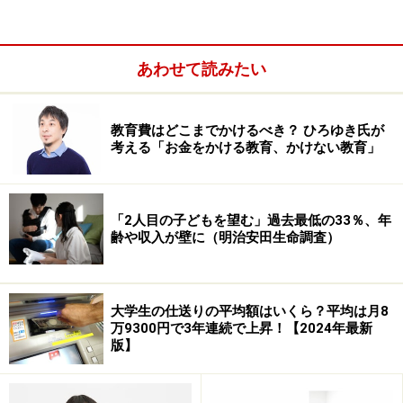
＊2013年1月1日～2037年12月31日に受け取る利息に
は、復興特別所得税が上乗せされ、20.315%が課税され
あわせて読みたい
ます。
教育費はどこまでかけるべき？ ひろゆき氏が
課税されるのでは一般財形と変わらないじゃない、と思
考える「お金をかける教育、かけない教育」
われるかもしれませんが、住宅財形にはもう１つルール
があります。
5年経過した積立分は、住宅以外の目的で引き出したも
「2人目の子どもを望む」過去最低の33％、年
齢や収入が壁に（明治安田生命調査）
のでも非課税になるのです。これを上手に活用するので
す。
大学生の仕送りの平均額はいくら？平均は月8
金利が非常に低い今は大きな差にはなりませんが、将来
万9300円で3年連続で上昇！【2024年最新
的に金利が上がって来たときには、メリットが実感でき
版】
るかもしれません。長期の積立なら、教育資金を住宅財
形で積立てる意味があります。