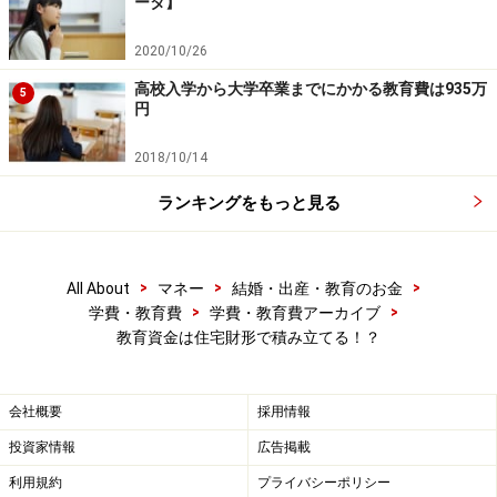
ータ】
2020/10/26
高校入学から大学卒業までにかかる教育費は935万
5
円
2018/10/14
ランキングをもっと見る
>
>
>
All About
マネー
結婚・出産・教育のお金
>
>
学費・教育費
学費・教育費アーカイブ
教育資金は住宅財形で積み立てる！？
会社概要
採用情報
投資家情報
広告掲載
利用規約
プライバシーポリシー