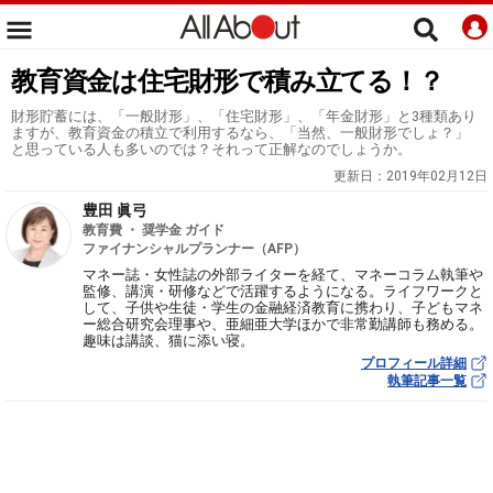
教育資金は住宅財形で積み立てる！？
財形貯蓄には、「一般財形」、「住宅財形」、「年金財形」と3種類あり
ますが、教育資金の積立で利用するなら、「当然、一般財形でしょ？」
と思っている人も多いのでは？それって正解なのでしょうか。
更新日：
2019年02月12日
豊田 眞弓
教育費 ・ 奨学金 ガイド
ファイナンシャルプランナー（AFP）
マネー誌・女性誌の外部ライターを経て、マネーコラム執筆や
監修、講演・研修などで活躍するようになる。ライフワークと
して、子供や生徒・学生の金融経済教育に携わり、子どもマネ
ー総合研究会理事や、亜細亜大学ほかで非常勤講師も務める。
趣味は講談、猫に添い寝。
プロフィール詳細
執筆記事一覧