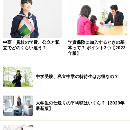
ただし、年金財形と住宅財形の合計で550万円まで、と
いう上限があることは頭に入れて利用しましょう。
【参考コラム】
中高一貫校の学費、公立と私
学資保険に加入するときの基
マイナス金利時代の教育資金はこう貯める！
立でどのくらい違う？
本って？ ポイント3つ【2023
月1万円で子どもを大学まで通わせる方法(1)
年版】
※記事内容は執筆時点のものです。最新の内容をご確認くださ
い。
中学受験、私立中学の特待生はお得なの？
本記事の内容は一般的な情報提供を目的としており、特定の金融
商品や投資行動を推奨するものではありません。
投資や資産運用に関する最終的なご判断はご自身の責任において
行ってください。
掲載情報の正確性・完全性については十分に配慮しております
が、その内容を保証するものではなく、これに基づく損失・損害
大学生の仕送りの平均額はいくら？【2023年
などについて当社は一切の責任を負いません。
最新版】
最新の情報や詳細については、必ず各金融機関やサービス提供者
の公式情報をご確認ください。