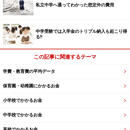
【編集部からのお知らせ】
私立中学へ通ってわかった想定外の費用
・「家計」について、
アンケート（2026/8/31まで）
を実施
中です！
※抽選で20名にAmazonギフト券1000円分プレゼント
※謝礼付きの限定アンケートやモニター企画に参加が可能に
なります
中学受験では入学金のトリプル納入も起こり得
る!!
この記事に関連するテーマ
学費・教育費の平均データ
保育園・幼稚園にかかるお金
小学校でかかるお金
中学校でかかるお金
高校でかかるお金