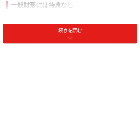
一般財形には特典なし
かつて、一般財形に助成制度があった頃は、教育資金を
貯めるなら一般財形、というのは大正解でした。でもす
続きを読む
でにそうした特典はなくなっています。
マイナス金利の今は大きな差にはなりませんが、長期に
積立をする予定なら、特典のない一般財形よりもちょっ
とだけ有利なのが、住宅財形です。
住宅財形で教育資金の積立!?
住宅財形は住宅取得やリフォームのための資金を積立て
るための財形貯蓄です。住宅関係の目的で引き出せば、
その利息にかかる税金（20％＊）が非課税になります。
しかし、それ以外の目的で引き出すと課税されます。