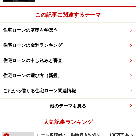
金利がこの「3/1 ARM」の場合は、基準金利（1年物：
この記事に関連するテーマ
3.75%）にマージン（2.75%）を加算した金利6.50%に上
昇するわけですから、4年目以降はその金利で「APR」が
住宅ローンの基礎を学ぼう
算出されることになります。
住宅ローンの金利ランキング
そのため、表面上の当初3年間の金利は4.750％と低く設
定されていますが、実際のところは4年目以降の金利は
住宅ローンの申し込みと審査
6.50%で計算されますので、諸費用も含めた金利は30年
固定型よりも高くなるという仕組みになっています。
住宅ローンの選び方（新規）
これから借りる住宅ローン関連情報
次ページ
では日本の住宅ローン金利に「APR」の表示が
可能かどうか！
他のテーマも見る
※記事内容は執筆時点のものです。最新の内容をご確認くださ
い。
人気記事ランキング
本記事の内容は一般的な情報提供を目的としており、特定の金融
商品や投資行動を推奨するものではありません。
ローン返済者の、臨時収入対処法。 100万円あっ