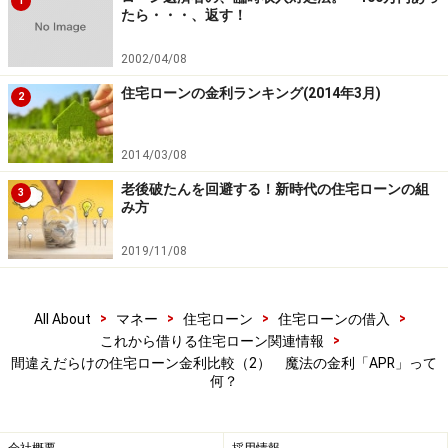
投資や資産運用に関する最終的なご判断はご自身の責任において
1
たら・・・、返す！
行ってください。
掲載情報の正確性・完全性については十分に配慮しております
が、その内容を保証するものではなく、これに基づく損失・損害
2002/04/08
などについて当社は一切の責任を負いません。
最新の情報や詳細については、必ず各金融機関やサービス提供者
住宅ローンの金利ランキング(2014年3月)
2
の公式情報をご確認ください。
2014/03/08
次のページへ
1
/
2
老後破たんを回避する！新時代の住宅ローンの組
3
み方
2019/11/08
>
>
>
>
All About
マネー
住宅ローン
住宅ローンの借入
>
これから借りる住宅ローン関連情報
間違えだらけの住宅ローン金利比較（2） 魔法の金利「APR」って
何？