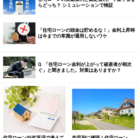
らどっち？ シミュレーションで検証
「住宅ローンの頭金は貯めるな！」金利上昇時
は今までの常識が通用しないワケ
「APR」にはこんな費用が含まれてい
る！？
Q. 「住宅ローン金利が上がって破産者が相次
ぐ」と聞きました。対策はありますか？
先ほどの「米国の住宅ローン金利表示（一例）」の中で
も紹介されていますが、実際に支払う金利以外にAPRに
は以下の費用が含まれているケースが多いです。（州に
より法律が異なるため実際に含まれる費用も異なる場合
がありますね。）
■ ローン申請費用（Application Fee：通常200USドル～
500USドル程度）
住宅ローン35年返済で考えて
年収別に確認！住宅ローン、