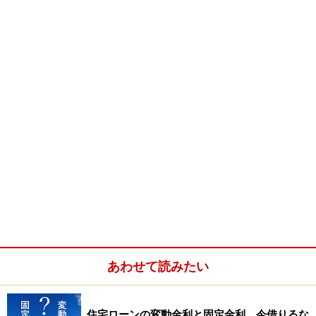
利リスクを反映させた金利です。
例えば、当初1年間の金利がどれだけ低くても、借り入
れる時の諸費用が高い場合や、その後の金利上昇へのリ
スクが高い場合にはAPRは高くなってしまうのです。言
い換えれば、「住宅ローンの実質金利」と総称してもよ
いでしょう。
アメリカでは金利リスクや高い諸費用の住宅ローン貸付
から消費者を保護するために、APRの表示が義務付けら
れています。
あわせて読みたい
住宅ローンの変動金利と固定金利、今借りるな