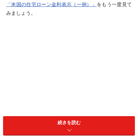
「米国の住宅ローン金利表示（一例）」
をもう一度見て
みましょう。
続きを読む
一言で言えば、
APRとは住宅ローン金利に借り入れる諸費用や一定の金