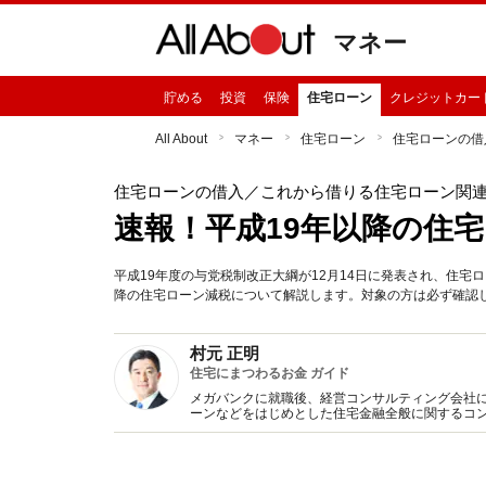
マネー
貯める
投資
保険
住宅ローン
クレジットカー
All About
マネー
住宅ローン
住宅ローンの借
住宅ローンの借入
／これから借りる住宅ローン関
速報！平成19年以降の住
平成19年度の与党税制改正大綱が12月14日に発表され、住宅
降の住宅ローン減税について解説します。対象の方は必ず確認
村元 正明
住宅にまつわるお金 ガイド
メガバンクに就職後、経営コンサルティング会社に
ーンなどをはじめとした住宅金融全般に関するコ
く迷うポイントまで、ライフスタイルに合わせた