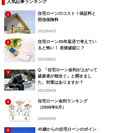
人気記事ランキング
住宅ローンのコスト！保証料と
1
団信保険料
2015/04/10
住宅ローン35年返済で考えてい
2
ると怖い！ 老後破綻に？
2023/08/22
Q. 「住宅ローン金利が上がって
3
破産者が相次ぐ」と聞きまし
た。対策はありますか？
2023/09/29
住宅ローン金利ランキング
4
（2008年6月）
2008/06/05
45歳からの住宅ローンのポイン
5