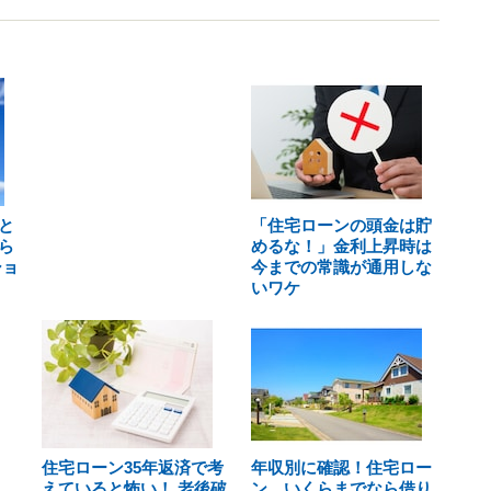
と
「住宅ローンの頭金は貯
ら
めるな！」金利上昇時は
ショ
今までの常識が通用しな
いワケ
住宅ローン35年返済で考
年収別に確認！住宅ロー
えていると怖い！ 老後破
ン、いくらまでなら借り