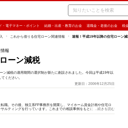
ド・電子マネー・ポイント
結婚・出産・教育のお金
退職金・老後のお金
税
入
これから借りる住宅ローン関連情報
速報！平成19年以降の住宅ローン減
連情報
宅ローン減税
ローン減税の適用期間の選択制が新たに創設されました。今回は平成19年以
してください。
更新日：2006年12月25日
転職。その後、独立系FP事務所を開業し、マイホーム資金計画や住宅ロ
ンサルティングを行っています。これまでの相談事例をもとに、基本からよ
...続きを読む
計画を立てられるように指南します。