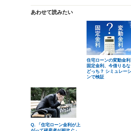
あわせて読みたい
住宅ローンの変動金利
固定金利、今借りるな
どっち？ シミュレー
ンで検証
Q. 「住宅ローン金利が上
がって破産者が相次ぐ」