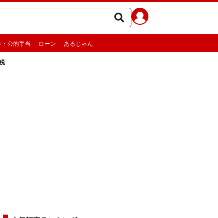
金・公的手当
ローン
あるじゃん
税