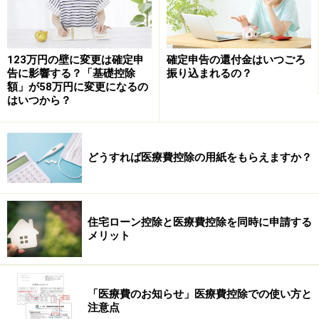
123万円の壁に変更は確定申
確定申告の還付金はいつごろ
告に影響する？「基礎控除
振り込まれるの？
額」が58万円に変更になるの
FXの利益は、ほかの所得とは切り離して税額の計算をす
はいつから？
る申告分離課税の対象です。税率は、利益の大きさにか
かわりなく一律20％（※）と決まっています。複数の会
社で口座を持ちFX取引をしている場合は、1年間のそれ
どうすれば医療費控除の用紙をもらえますか？
ぞれの利益や損失を通算した正味の利益に対して税金が
かかります。日経平均先物やオプション、商品先物取引
をしている場合も、FXと損益の通算をすることができま
住宅ローン控除と医療費控除を同時に申請する
す。
メリット
※所得税額に対して復興特別所得税として2.1％が課税さ
れます
「医療費のお知らせ」医療費控除での使い方と
注意点