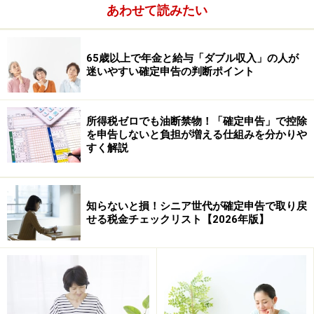
あわせて読みたい
「申告分離」「損益通算」「損失繰越」が
特徴
65歳以上で年金と給与「ダブル収入」の人が
迷いやすい確定申告の判断ポイント
2011年までは取引方法によって税金のかかり方や確定申
告の手順が異なりましたが、現在ではどちらを選んでも
同じです。取引方法によって税の扱いが異なる分かりに
所得税ゼロでも油断禁物！「確定申告」で控除
くさ、店頭取引と取引所取引の間で損益通算ができない
を申告しないと負担が増える仕組みを分かりや
すく解説
不便さなどが解消され、シンプルになりました。
知らないと損！シニア世代が確定申告で取り戻
せる税金チェックリスト【2026年版】