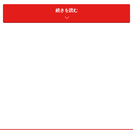
続きを読む
例えば
野村証券
では、店頭取引「ノムラFX」、取引所取
引「大証FX」、取引所取引「くりっく365」の3種類の取
引が用意されており、投資家は条件を比べて自由に選ぶ
ことができます。