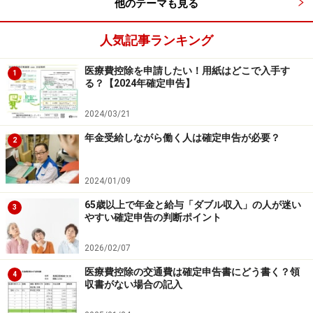
他のテーマも見る
人気記事ランキング
※記事内容は執筆時点のものです。最新の内容をご確認くださ
い。
本記事の内容は一般的な情報提供を目的としており、特定の金融
医療費控除を申請したい！用紙はどこで入手す
1
商品や投資行動を推奨するものではありません。
る？【2024年確定申告】
投資や資産運用に関する最終的なご判断はご自身の責任において
行ってください。
2024/03/21
掲載情報の正確性・完全性については十分に配慮しております
が、その内容を保証するものではなく、これに基づく損失・損害
年金受給しながら働く人は確定申告が必要？
2
などについて当社は一切の責任を負いません。
最新の情報や詳細については、必ず各金融機関やサービス提供者
の公式情報をご確認ください。
2024/01/09
【編集部からのお知らせ】
65歳以上で年金と給与「ダブル収入」の人が迷い
3
・「家計」について、
アンケート（2026/8/31まで）
を実施
やすい確定申告の判断ポイント
中です！
※抽選で20名にAmazonギフト券1000円分プレゼント
2026/02/07
※謝礼付きの限定アンケートやモニター企画に参加が可能に
医療費控除の交通費は確定申告書にどう書く？領
なります
4
収書がない場合の記入