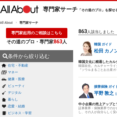
専門家サーチ
「その道のプロ」を探せ
All About
専門家サーチ
863
人該当しました
専門家起用のご相談はこちら
863
その道のプロ・専門家
人
韓国
ガイド
松田 カノ
条件から絞り込む
韓国文化に精通したカル
住宅・不動産
韓国在住。カルチャーライ
『ソウルまるごとお土産ガ
マネー
健康・医療
ビューティ
損害保険
ガイ
平野 敦之
デジタル
(
暮らし
中小企業の売上アップと
恋愛・結婚
証券業界・保険業界でのか
し、その人が自分らしく安
ビジネス・学習