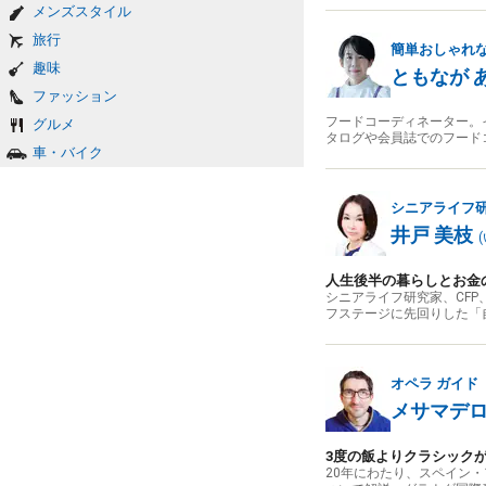
メンズスタイル
旅行
簡単おしゃれ
趣味
ともなが 
ファッション
フードコーディネーター。
グルメ
タログや会員誌でのフード
車・バイク
シニアライフ
井戸 美枝
(
人生後半の暮らしとお金
シニアライフ研究家、CF
フステージに先回りした「
オペラ
ガイド
メサマデロ
3度の飯よりクラシック
20年にわたり、スペイン