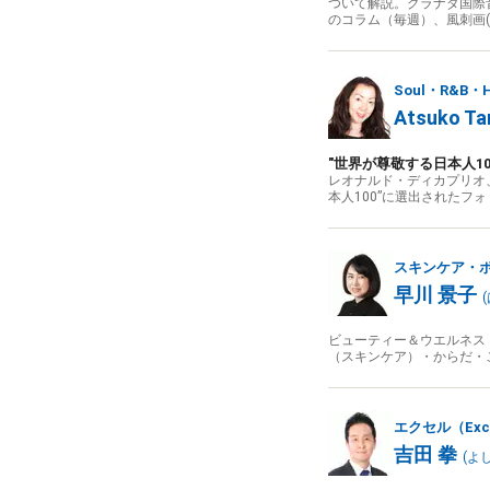
ついて解説。グラナダ国際
のコラム（毎週）、風刺画
Soul・R&B・H
Atsuko Ta
"世界が尊敬する日本人1
レオナルド・ディカプリオ、
本人100”に選出されたフ
スキンケア・
早川 景子
(
ビューティー＆ウエルネス
（スキンケア）・からだ・
エクセル（Exc
吉田 拳
(
よし