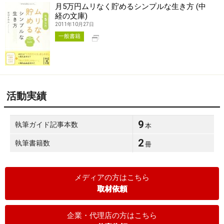
月5万円ムリなく貯めるシンプルな生き方 (中
経の文庫)
2011年10月27日
別タブで開く
一般書籍
活動実績
9
執筆ガイド記事本数
本
2
執筆書籍数
冊
メディアの方はこちら
取材依頼
企業・代理店の方はこちら