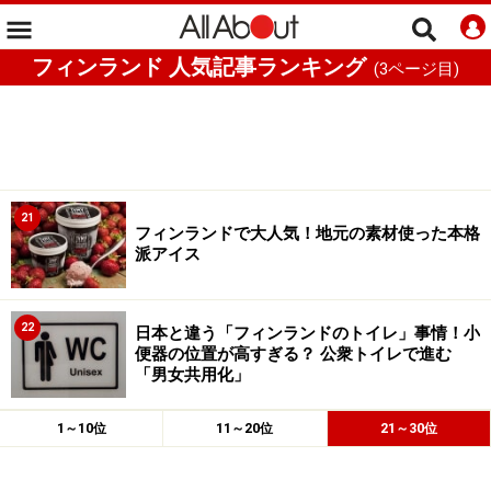
フィンランド 人気記事ランキング
(
3
ページ目)
21
フィンランドで大人気！地元の素材使った本格
派アイス
22
日本と違う「フィンランドのトイレ」事情！小
便器の位置が高すぎる？ 公衆トイレで進む
「男女共用化」
1～10位
11～20位
21～30位